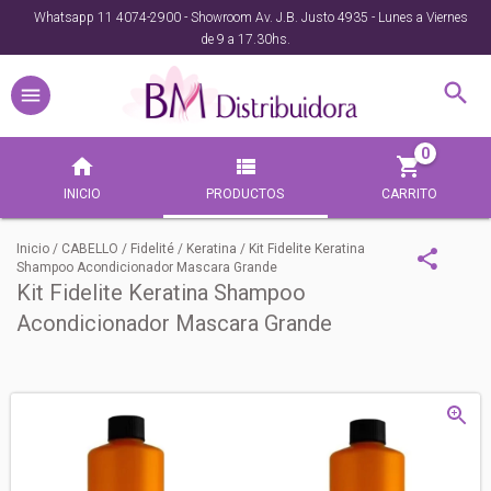
Whatsapp 11 4074-2900 - Showroom Av. J.B. Justo 4935 - Lunes a Viernes
de 9 a 17.30hs.
0
INICIO
PRODUCTOS
CARRITO
Inicio
/
CABELLO
/
Fidelité
/
Keratina
/
Kit Fidelite Keratina
Shampoo Acondicionador Mascara Grande
Kit Fidelite Keratina Shampoo
Acondicionador Mascara Grande