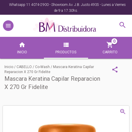
Whatsapp 11 4074-2900 - Showroom Av. J.B. Justo 4935 - Lunes a Viernes
de 9 a 17.30hs.
0
INICIO
PRODUCTOS
CARRITO
Inicio
/
CABELLO
/
Co-Wash
/
Mascara Keratina Capilar
Reparacion X 270 Gr Fidelite
Mascara Keratina Capilar Reparacion
X 270 Gr Fidelite