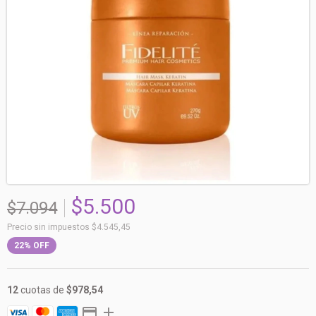
$5.500
$7.094
Precio sin impuestos
$4.545,45
22
%
OFF
12
cuotas de
$978,54