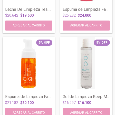
Leche De Limpieza Tea Tree Oil Piel Gras...
Espuma de Limpieza Facial Coral Desmaqui...
$20.642
$19.600
$25.232
$24.000
5
%
OFF
5
%
OFF
Espuma de Limpieza Facial Fix Vitamina C...
Gel de Limpieza Keep Matt Exfolia Piel G...
$21.182
$20.100
$16.997
$16.100