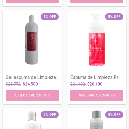
5
%
OFF
5
%
OFF
Gel espuma de Limpieza Vinoterapia Antio...
Espuma de Limpieza Facial Coral Desmaqui...
$25.772
$24.500
$21.182
$20.100
5
%
OFF
5
%
OFF