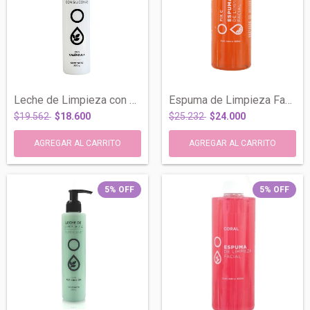
Leche de Limpieza con Siliconas Calmante...
Espuma de Limpieza Facial Fix Vitamina C...
$19.562
$18.600
$25.232
$24.000
5
%
OFF
5
%
OFF