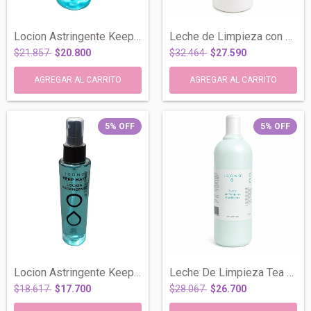
Locion Astringente Keep Matt Zinc Urea M...
Leche de Limpieza con Siliconas Calmante...
$21.857
$20.800
$32.464
$27.590
5
%
OFF
5
%
OFF
Locion Astringente Keep Matt Zinc Urea M...
Leche De Limpieza Tea Tree Oil Piel Gras...
$18.617
$17.700
$28.067
$26.700