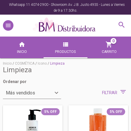
Whatsapp 11 4074-2900 - Showroom Av. J.B. Justo 4935 - Lunes a Viernes
de 9 a 17.30hs.
0
INICIO
PRODUCTOS
CARRITO
Inicio
/
COSMÉTICA
/
Icono
/
Limpieza
Limpieza
Ordenar por
FILTRAR
5
%
OFF
5
%
OFF