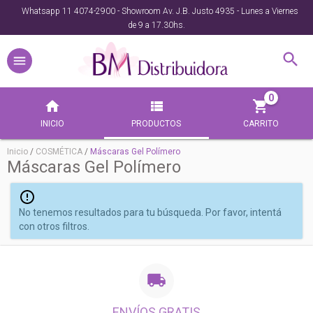
Whatsapp 11 4074-2900 - Showroom Av. J.B. Justo 4935 - Lunes a Viernes
de 9 a 17.30hs.
0
INICIO
PRODUCTOS
CARRITO
Inicio
/
COSMÉTICA
/
Máscaras Gel Polímero
Máscaras Gel Polímero
No tenemos resultados para tu búsqueda. Por favor, intentá
con otros filtros.
ENVÍOS GRATIS