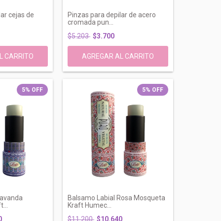
ar cejas de
Pinzas para depilar de acero
cromada pun...
$5.203
$3.700
5
%
OFF
5
%
OFF
Lavanda
Balsamo Labial Rosa Mosqueta
...
Kraft Humec...
0
$11.200
$10.640