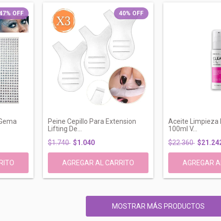
47
%
OFF
40
%
OFF
 Gema
Peine Cepillo Para Extension
Aceite Limpieza F
Lifting De...
100ml V...
$1.740
$1.040
$22.360
$21.24
MOSTRAR MÁS PRODUCTOS