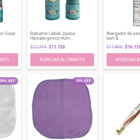
or Solar
Balsamo Labial Jojoba
Alargador de pes
Hipoalergenico Hum...
lash &...
$12.343
$11.726
$17.800
$16.12
39
%
OFF
39
%
OFF