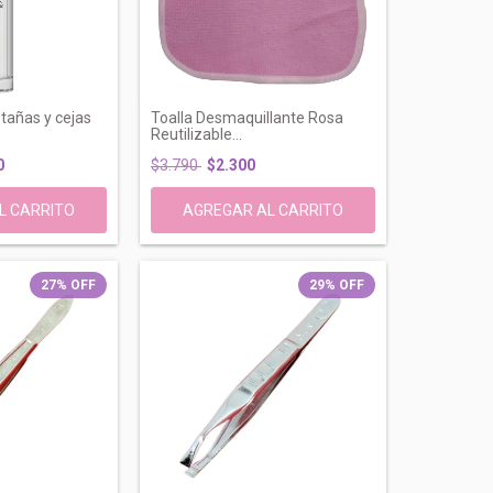
tañas y cejas
Toalla Desmaquillante Rosa
Reutilizable...
0
$3.790
$2.300
27
%
OFF
29
%
OFF