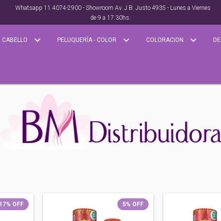
Whatsapp 11 4074-2900 - Showroom Av. J.B. Justo 4935 - Lunes a Viernes
de 9 a 17.30hs.
CABELLO
PELUQUERÍA - COLOR
COLORACION
DE
17
%
OFF
5
%
OFF