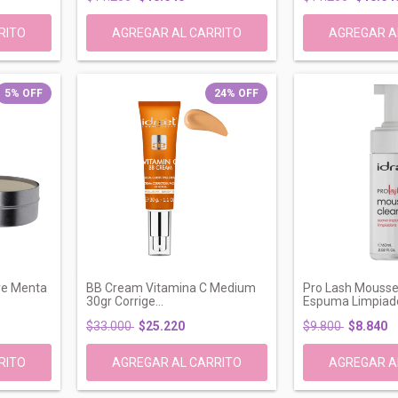
5
%
OFF
24
%
OFF
re Menta
BB Cream Vitamina C Medium
Pro Lash Mousse
30gr Corrige...
Espuma Limpiado
$33.000
$25.220
$9.800
$8.840