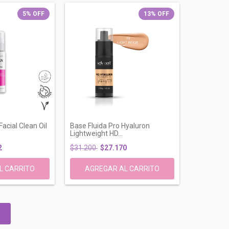
5
%
OFF
13
%
OFF
acial Clean Oil
Base Fluida Pro Hyaluron
Lightweight HD...
2
$31.200
$27.170