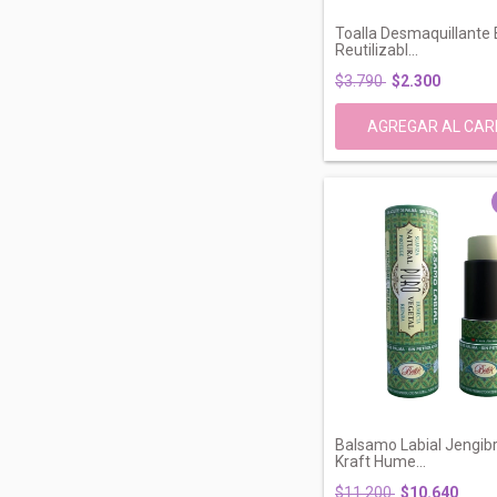
Toalla Desmaquillante
Reutilizabl...
$3.790
$2.300
Balsamo Labial Jengib
Kraft Hume...
$11.200
$10.640