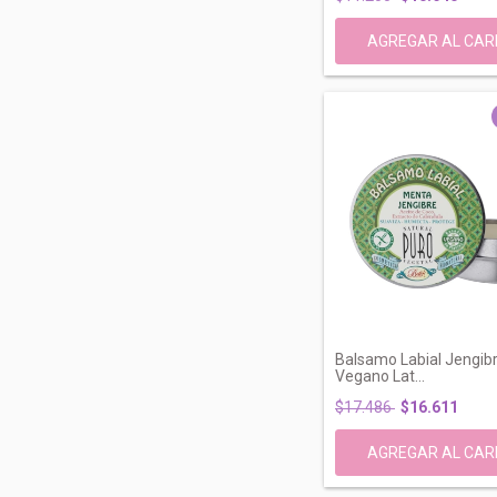
Balsamo Labial Jengib
Vegano Lat...
$17.486
$16.611