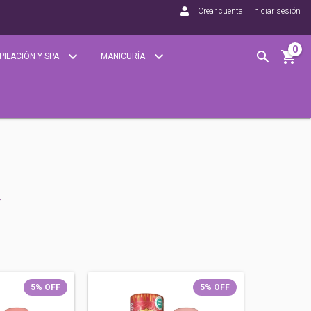
Crear cuenta
Iniciar sesión
0
PILACIÓN Y SPA
MANICURÍA
5
%
OFF
5
%
OFF