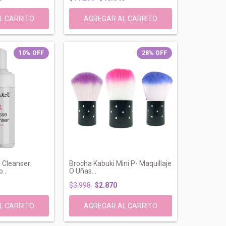
10
%
OFF
28
%
OFF
 Cleanser
Brocha Kabuki Mini P- Maquillaje
...
O Uñas...
$3.998
$2.870