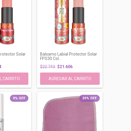
rotector Solar
Balsamo Labial Protector Solar
FPS30 Col...
4
$22.743
$21.606
9
%
OFF
39
%
OFF