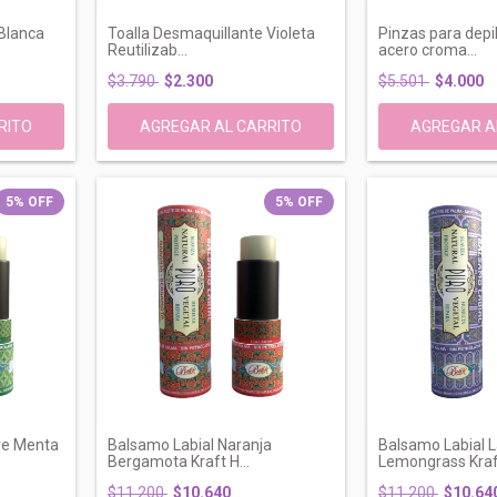
 Blanca
Toalla Desmaquillante Violeta
Pinzas para depil
Reutilizab...
acero croma...
$3.790
$2.300
$5.501
$4.000
5
%
OFF
5
%
OFF
re Menta
Balsamo Labial Naranja
Balsamo Labial 
Bergamota Kraft H...
Lemongrass Kraft
$11.200
$10.640
$11.200
$10.64