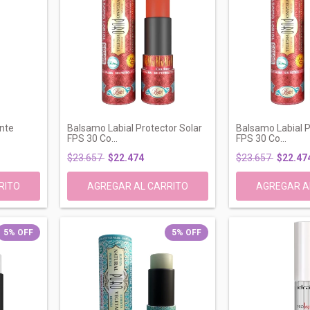
ante
Balsamo Labial Protector Solar
Balsamo Labial P
FPS 30 Co...
FPS 30 Co...
$23.657
$22.474
$23.657
$22.47
5
%
OFF
5
%
OFF