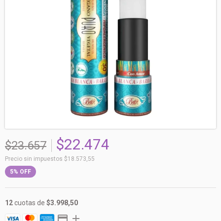
$22.474
$23.657
Precio sin impuestos
$18.573,55
5
%
OFF
12
cuotas de
$3.998,50