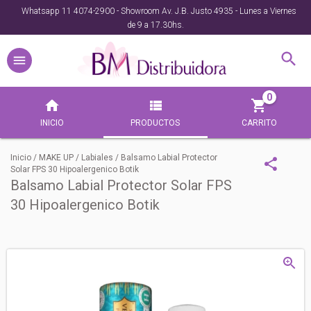
Whatsapp 11 4074-2900 - Showroom Av. J.B. Justo 4935 - Lunes a Viernes
de 9 a 17.30hs.
0
INICIO
PRODUCTOS
CARRITO
Inicio
/
MAKE UP
/
Labiales
/
Balsamo Labial Protector
Solar FPS 30 Hipoalergenico Botik
Balsamo Labial Protector Solar FPS
30 Hipoalergenico Botik