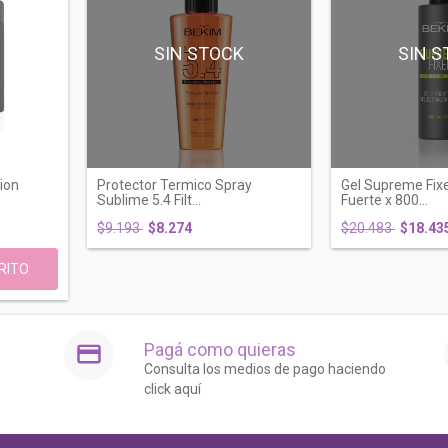
SIN STOCK
SIN S
ion
Protector Termico Spray
Gel Supreme Fixe
Sublime 5.4 Filt...
Fuerte x 800...
$9.193
$8.274
$20.483
$18.43
Pagá como quieras
Consulta los medios de pago haciendo
click aquí