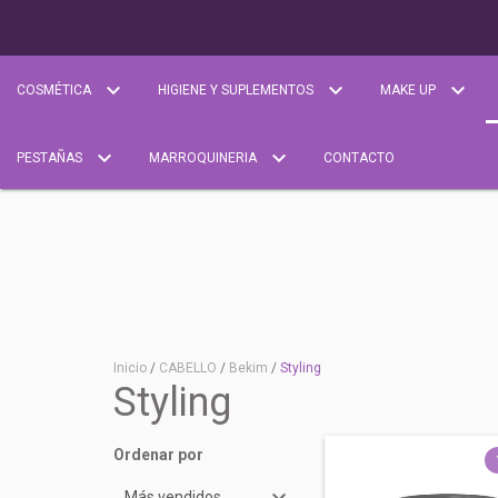
COSMÉTICA
HIGIENE Y SUPLEMENTOS
MAKE UP
PESTAÑAS
MARROQUINERIA
CONTACTO
Inicio
/
CABELLO
/
Bekim
/
Styling
Styling
Ordenar por