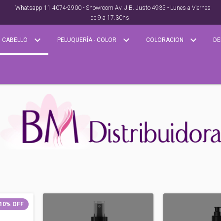
Whatsapp 11 4074-2900 - Showroom Av. J.B. Justo 4935 - Lunes a Viernes
de 9 a 17.30hs.
CABELLO
PELUQUERÍA - COLOR
COLORACION
DE
10
%
OFF