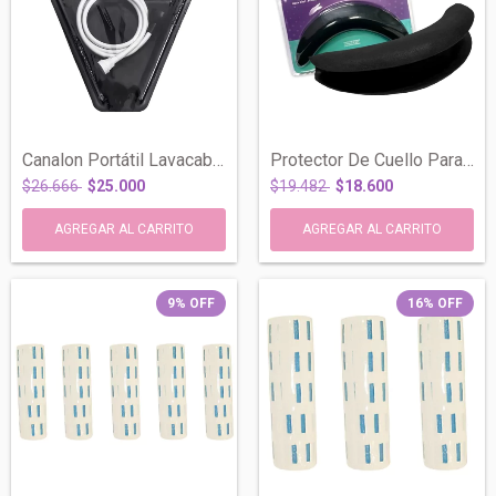
Canalon Portátil Lavacabeza Duchador Neg...
Protector De Cuello Para Bacha Lavacabez...
$26.666
$25.000
$19.482
$18.600
9
%
OFF
16
%
OFF