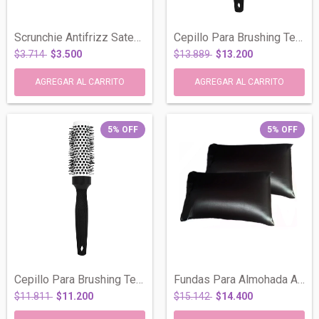
Scrunchie Antifrizz Saten Seda Colita de...
Cepillo Para Brushing Termico Ceramica 4...
$3.714
$3.500
$13.889
$13.200
5
%
OFF
5
%
OFF
Cepillo Para Brushing Termico Ceramica 3...
Fundas Para Almohada Antifrizz Saten Ras...
$11.811
$11.200
$15.142
$14.400