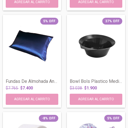
5
%
OFF
37
%
OFF
Fundas De Almohada Antifrizz Saten Raso...
Bowl Bols Plastico Mediano Base Antidesl...
$7.765
$7.400
$3.038
$1.900
-8
%
OFF
5
%
OFF