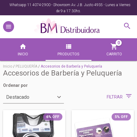
Whatsapp 11 4074-2900 - Showroom Av. J.B. Justo 4935 - Lunes a Viernes
de 9 a 17.30hs.
0
INICIO
PRODUCTOS
CARRITO
Inicio
/
PELUQUERÍA
/
Accesorios de Barbería y Peluquería
Accesorios de Barbería y Peluquería
Ordenar por
FILTRAR
6
%
OFF
5
%
OFF