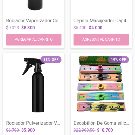
Rociador Vaporizador Continuo Peluqueria...
Cepillo Masajeador Capilar Desenredante...
$9.023
$8.300
$5.400
$4.000
13
%
OFF
19
%
OFF
Rociador Pulverizador Vaporizador Metal...
Escobillón De Goma siliconado Atrapa Pel...
$6.780
$5.900
$22.963,50
$18.700