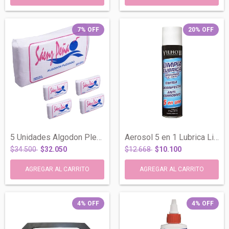
7
%
OFF
20
%
OFF
5 Unidades Algodon Plegado x 500 Gr Saen...
Aerosol 5 en 1 Lubrica Limpia Enfria Maq...
$34.500
$32.050
$12.668
$10.100
4
%
OFF
4
%
OFF