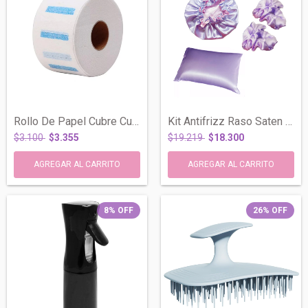
Rollo De Papel Cubre Cuello Barbería Pel...
Kit Antifrizz Raso Saten Gorro Funda Alm...
$3.100
$3.355
$19.219
$18.300
8
%
OFF
26
%
OFF