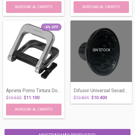
-4
%
OFF
SIN STOCK
Aprieta Pomo Tintura Dompel Plástico Pel...
Difusor Universal Secador Pelo 15cm Diam...
$10.632
$11.100
$10.834
$10.400