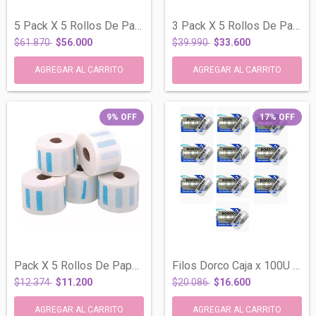
5 Pack X 5 Rollos De Papel Cubre Cuello...
3 Pack X 5 Rollos De Papel Cubre Cuello...
$61.870
$56.000
$39.990
$33.600
9
%
OFF
17
%
OFF
Pack X 5 Rollos De Papel Cubre Cuello Ba...
Filos Dorco Caja x 100U Navajin HQ Hojas...
$12.374
$11.200
$20.086
$16.600