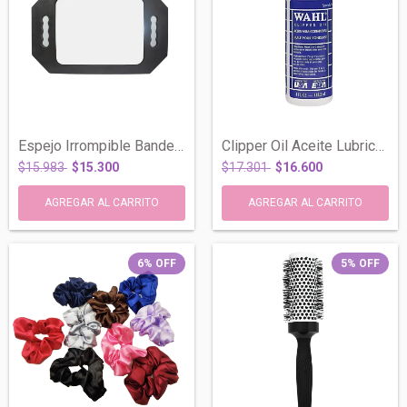
Espejo Irrompible Bandeja Goma De Mano P...
Clipper Oil Aceite Lubricante Para Cuchi...
$15.983
$15.300
$17.301
$16.600
6
%
OFF
5
%
OFF