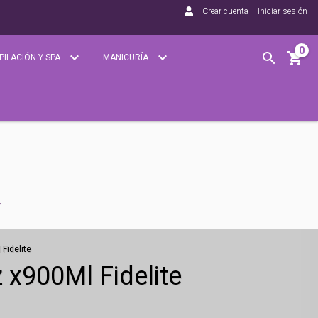
Crear cuenta
Iniciar sesión
0
PILACIÓN Y SPA
MANICURÍA
Fidelite
 x900Ml Fidelite