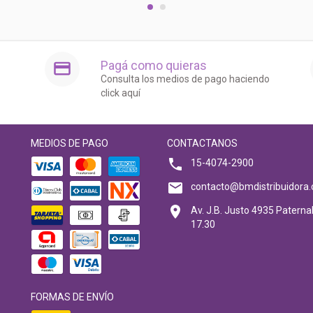
Pagá como quieras
Consulta los medios de pago haciendo
click aquí
MEDIOS DE PAGO
CONTACTANOS
15-4074-2900
contacto@bmdistribuidora.
Av. J.B. Justo 4935 Paternal
17.30
FORMAS DE ENVÍO