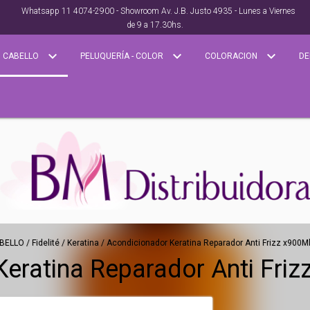
Whatsapp 11 4074-2900 - Showroom Av. J.B. Justo 4935 - Lunes a Viernes
de 9 a 17.30hs.
CABELLO
PELUQUERÍA - COLOR
COLORACION
DE
BELLO
/
Fidelité
/
Keratina
/
Acondicionador Keratina Reparador Anti Frizz x900Ml 
eratina Reparador Anti Frizz