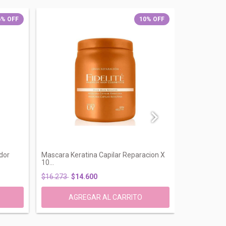
6
%
OFF
10
%
OFF
dor
Mascara Keratina Capilar Reparacion X
Ampollas Ke
10...
Reestructura
$16.273
$14.600
$30.146
$2