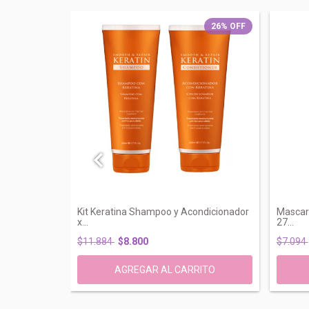
26
%
OFF
26
%
OFF
 Anti Frizz
Kit Keratina Shampoo y Acondicionador
Mascara
x...
27...
$11.884
$8.800
$7.094