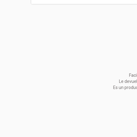
Faci
Le devuelv
Es un produc