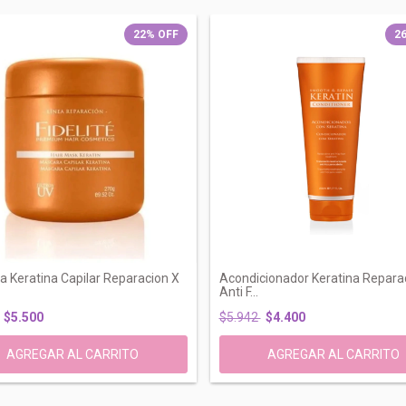
22
%
OFF
2
 Keratina Capilar Reparacion X
Acondicionador Keratina Repara
Anti F...
$5.500
$5.942
$4.400