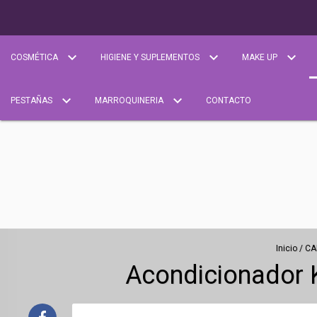
COSMÉTICA
HIGIENE Y SUPLEMENTOS
MAKE UP
PESTAÑAS
MARROQUINERIA
CONTACTO
Inicio
/
CA
Acondicionador K