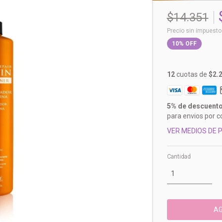
$14.351
Precio sin impuest
10
%
OFF
12
cuotas de
$2.
5% de descuent
para envios por c
VER MEDIOS DE 
Cantidad