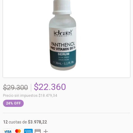
$22.360
$29.300
Precio sin impuestos
$18.479,34
24
%
OFF
12
cuotas de
$3.978,22