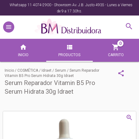
Whatsapp 11 4074-2900 - Showroom Av. J.B. Justo 4935 - Lunes a Viernes
de 9 a 17.30hs.
0
INICIO
PRODUCTOS
CARRITO
Inicio
/
COSMÉTICA
/
Idraet
/
Serum
/
Serum Reparador
Vitamin B5 Pro Serum Hidrata 30g Idraet
Serum Reparador Vitamin B5 Pro
Serum Hidrata 30g Idraet