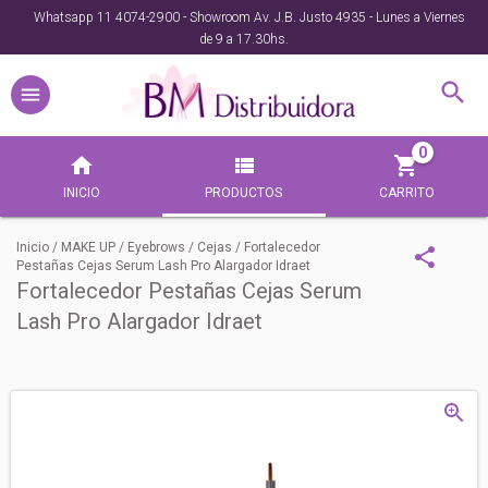
Whatsapp 11 4074-2900 - Showroom Av. J.B. Justo 4935 - Lunes a Viernes
de 9 a 17.30hs.
0
INICIO
PRODUCTOS
CARRITO
Inicio
/
MAKE UP
/
Eyebrows / Cejas
/
Fortalecedor
Pestañas Cejas Serum Lash Pro Alargador Idraet
Fortalecedor Pestañas Cejas Serum
Lash Pro Alargador Idraet