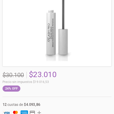
$23.010
$30.100
Precio sin impuestos
$19.016,53
24
%
OFF
12
cuotas de
$4.093,86