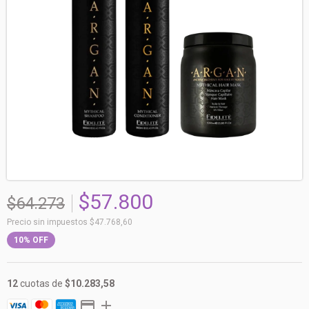
$57.800
$64.273
Precio sin impuestos
$47.768,60
10
%
OFF
12
cuotas de
$10.283,58