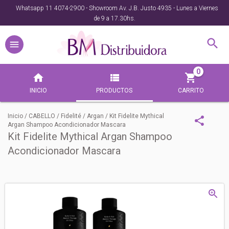
Whatsapp 11 4074-2900 - Showroom Av. J.B. Justo 4935 - Lunes a Viernes
de 9 a 17.30hs.
0
INICIO
PRODUCTOS
CARRITO
Inicio
/
CABELLO
/
Fidelité
/
Argan
/
Kit Fidelite Mythical
Argan Shampoo Acondicionador Mascara
Kit Fidelite Mythical Argan Shampoo
Acondicionador Mascara