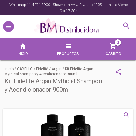
Whatsapp 11 4074-2900 - Showroom Av. J.B. Justo 4935 - Lunes a Viernes
de 9 a 17.30hs.
0
INICIO
PRODUCTOS
CARRITO
Inicio
/
CABELLO
/
Fidelité
/
Argan
/
Kit Fidelite Argan
Mythical Shampoo y Acondicionador 900ml
Kit Fidelite Argan Mythical Shampoo
y Acondicionador 900ml