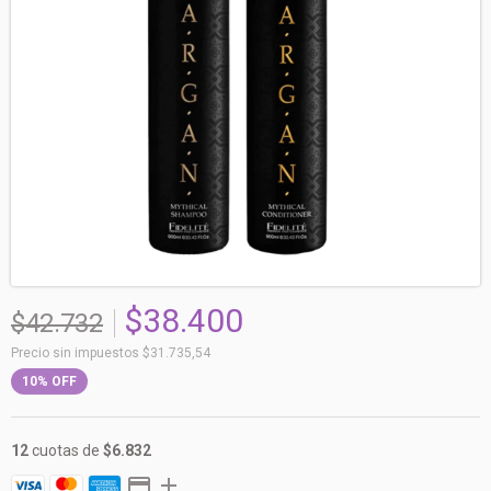
$38.400
$42.732
Precio sin impuestos
$31.735,54
10
%
OFF
12
cuotas de
$6.832