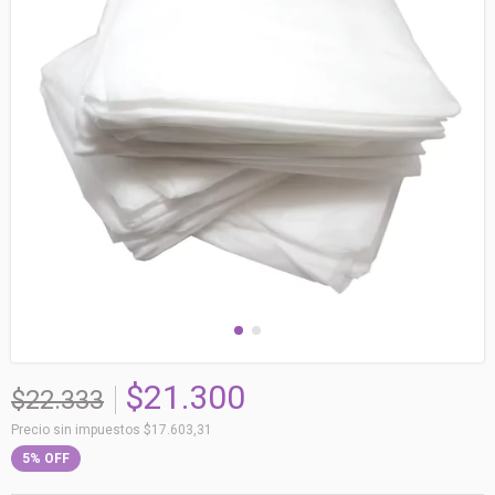
$21.300
$22.333
Precio sin impuestos
$17.603,31
5
%
OFF