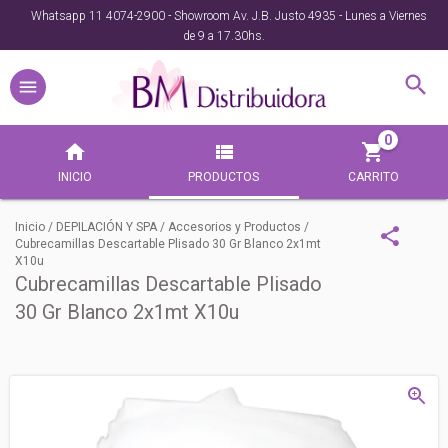
Whatsapp 11 4074-2900 - Showroom Av. J.B. Justo 4935 - Lunes a Viernes
de 9 a 17.30hs.
0
INICIO
PRODUCTOS
CARRITO
Inicio
/
DEPILACIÓN Y SPA
/
Accesorios y Productos
/
Cubrecamillas Descartable Plisado 30 Gr Blanco 2x1mt
X10u
Cubrecamillas Descartable Plisado
30 Gr Blanco 2x1mt X10u