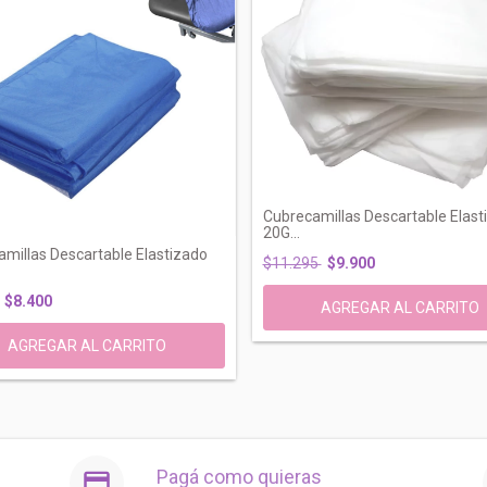
Cubrecamillas Descartable Elast
20G...
millas Descartable Elastizado
$11.295
$9.900
$8.400
Pagá como quieras