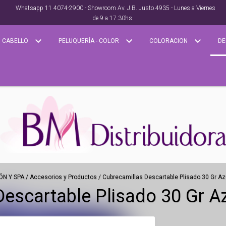
Whatsapp 11 4074-2900 - Showroom Av. J.B. Justo 4935 - Lunes a Viernes
de 9 a 17.30hs.
CABELLO
PELUQUERÍA - COLOR
COLORACION
DE
ÓN Y SPA
/
Accesorios y Productos
/
Cubrecamillas Descartable Plisado 30 Gr A
Descartable Plisado 30 Gr A