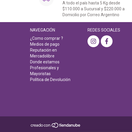
A todo el país hasta 5 Kg desde
$110.000 a Sucursal y $220.000 a
Domicilio por Correo Argentino
NAVEGACIÓN
REDES SOCIALES
¿Como comprar ?
Medios de pago
Reputación en
Mercadolibre
Donde estamos
Profesionales y
Mayoristas
Política de Devolución