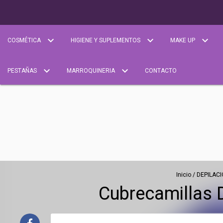
COSMÉTICA
HIGIENE Y SUPLEMENTOS
MAKE UP
PESTAÑAS
MARROQUINERIA
CONTACTO
Inicio
/
DEPILACI
Cubrecamillas 