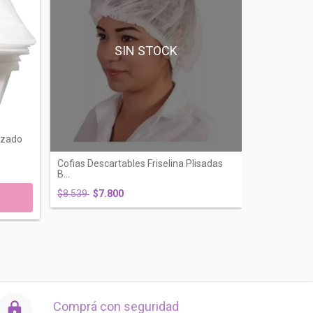
SIN STOCK
izado
Cofias Descartables Friselina Plisadas
B...
$8.539
$7.800
Comprá con seguridad