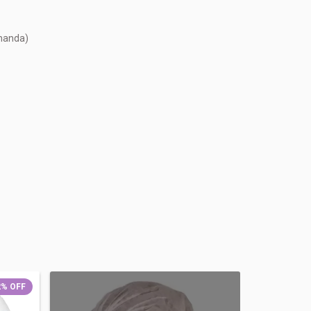
emanda)
2
%
OFF