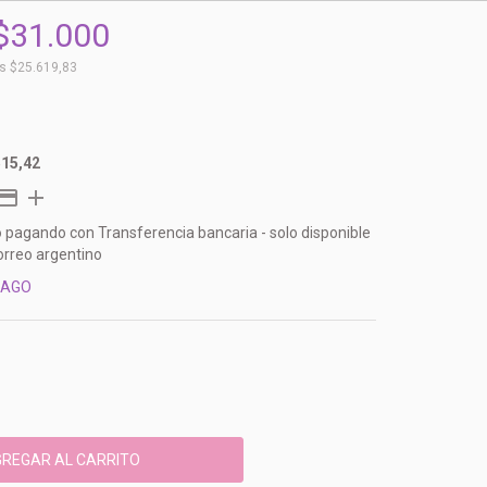
$31.000
os
$25.619,83
515,42
o
pagando con Transferencia bancaria - solo disponible
orreo argentino
PAGO