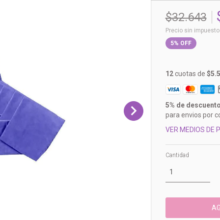
$32.643
Precio sin impuest
5
%
OFF
12
cuotas de
$5.
5% de descuent
para envios por c
VER MEDIOS DE 
Cantidad