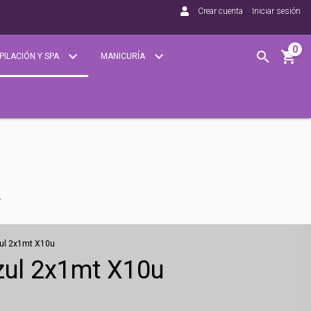
Crear cuenta
Iniciar sesión
0
PILACIÓN Y SPA
MANICURÍA
zul 2x1mt X10u
zul 2x1mt X10u