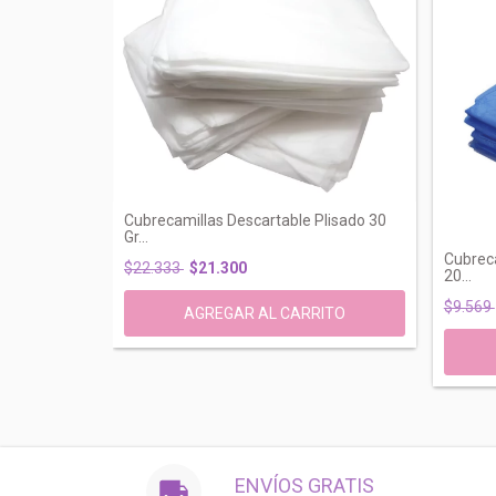
Cubrecamillas Descartable Plisado 30
Gr...
Cubreca
$22.333
$21.300
20...
$9.569
ENVÍOS GRATIS