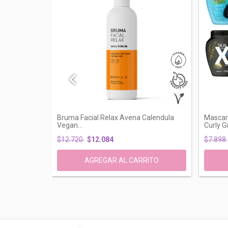
te 10% Todo
Bruma Facial Relax Avena Calendula
Mascar
Vegan...
Curly Gi.
$12.720
$12.084
$7.898