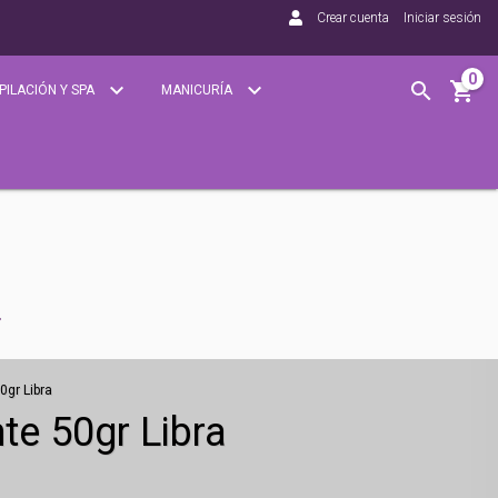
Crear cuenta
Iniciar sesión
0
PILACIÓN Y SPA
MANICURÍA
gr Libra
e 50gr Libra