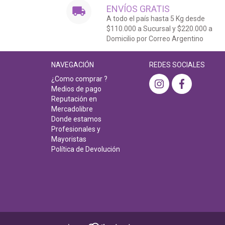
ENVÍOS GRATIS
A todo el país hasta 5 Kg desde
$110.000 a Sucursal y $220.000 a
Domicilio por Correo Argentino
NAVEGACIÓN
REDES SOCIALES
¿Como comprar ?
Medios de pago
Reputación en
Mercadolibre
Donde estamos
Profesionales y
Mayoristas
Política de Devolución