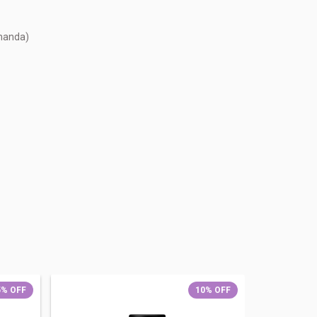
emanda)
5
%
OFF
10
%
OFF