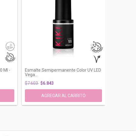
 Ml -
Esmalte Semipermanente Color UV LED
Protector So
Vega...
Re...
$7.603
$6.843
$35.800
$3