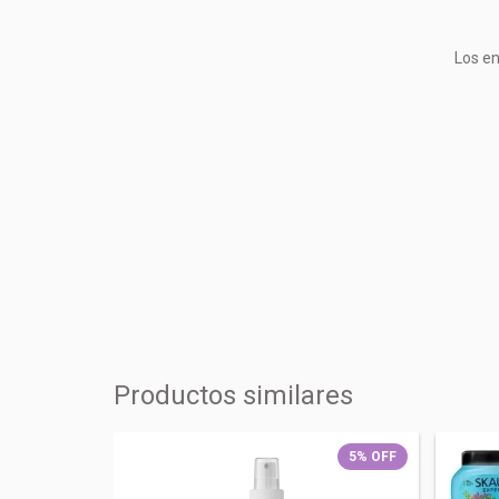
Los en
Productos similares
12
%
OFF
5
%
OFF