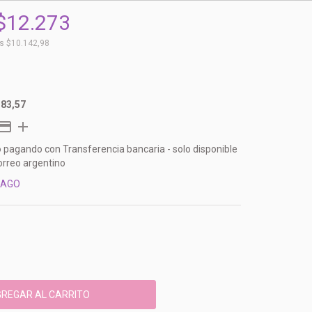
$12.273
os
$10.142,98
183,57
o
pagando con Transferencia bancaria - solo disponible
orreo argentino
PAGO