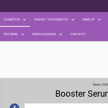
COSMÉTICA
HIGIENE Y SUPLEMENTOS
MAKE UP
PESTAÑAS
MARROQUINERIA
CONTACTO
Inicio
/
CO
Booster Seru