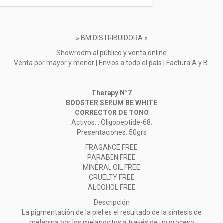
» BM DISTRIBUIDORA «
Showroom al público y venta online
Venta por mayor y menor | Envíos a todo el país | Factura A y B.
Therapy N°7
BOOSTER SERUM BE WHITE
CORRECTOR DE TONO
Activos: : Oligopeptide-68.
Presentaciones: 50grs
FRAGANCE FREE
PARABEN FREE
MINERAL OIL FREE
CRUELTY FREE
ALCOHOL FREE
Descripción
La pigmentación de la piel es el resultado de la síntesis de
melanina por los melanocitos a través de un proceso