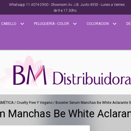
Whatsapp 11 4074-2900 - Showroom Av. J.B. Justo 4935 - Lunes a Viernes
de 9 a 17.30hs.
CABELLO
PELUQUERÍA - COLOR
COLORACION
DE
SMÉTICA
/
Cruelty Free Y Vegano
/
Booster Serum Manchas Be White Aclarante 50
m Manchas Be White Aclarant