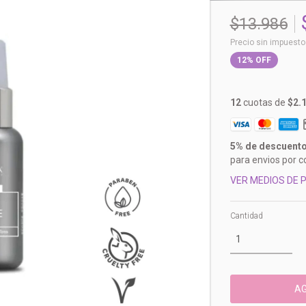
$13.986
Precio sin impuest
12
%
OFF
12
cuotas de
$2.
5% de descuent
para envios por c
VER MEDIOS DE 
Cantidad