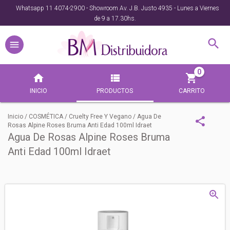
Whatsapp 11 4074-2900 - Showroom Av. J.B. Justo 4935 - Lunes a Viernes
de 9 a 17.30hs.
0
INICIO
PRODUCTOS
CARRITO
Inicio
/
COSMÉTICA
/
Cruelty Free Y Vegano
/
Agua De
Rosas Alpine Roses Bruma Anti Edad 100ml Idraet
Agua De Rosas Alpine Roses Bruma
Anti Edad 100ml Idraet