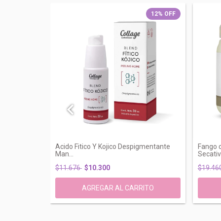
12
%
OFF
12
%
OFF
x Naranja
Acido Fitico Y Kojico Despigmentante
Fango 
Man...
Secativa
$11.676
$10.300
$19.46