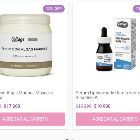
12
%
OFF
1
con Algas Marinas Mascara
Serum Liposomado Reafirmant
...
Bioactivo A...
0
$17.200
$12.290
$10.900