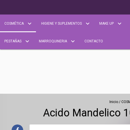
COSMÉTICA
HIGIENE Y SUPLEMENTOS
MAKE UP
PESTAÑAS
MARROQUINERIA
CONTACTO
Inicio
/
COSM
Acido Mandelico 1