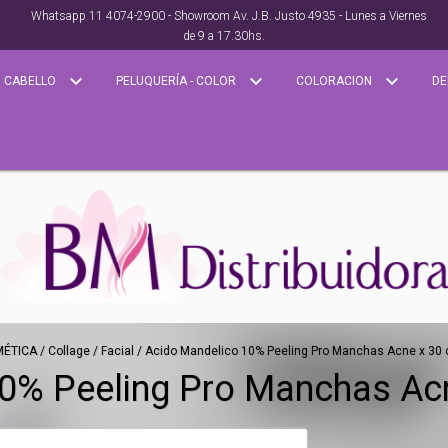
Whatsapp 11 4074-2900 - Showroom Av. J.B. Justo 4935 - Lunes a Viernes
de 9 a 17.30hs.
CABELLO
PELUQUERÍA - COLOR
COLORACION
DE
ÉTICA
/
Collage
/
Facial
/
Acido Mandelico 10% Peeling Pro Manchas Acne x 30 
0% Peeling Pro Manchas Acn