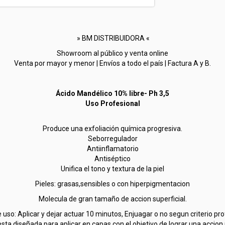
» BM DISTRIBUIDORA «
Showroom al público y venta online
Venta por mayor y menor | Envíos a todo el país | Factura A y B.
Ácido Mandélico 10% libre- Ph 3,5
Uso Profesional
Produce una exfoliación química progresiva.
Seborregulador
Antiinflamatorio
Antiséptico
Unifica el tono y textura de la piel
Pieles: grasas,sensibles o con hiperpigmentacion
Molecula de gran tamaño de accion superficial.
uso: Aplicar y dejar actuar 10 minutos, Enjuagar o no segun criterio pro
sta diseñada para aplicar en capas con el objetivo de lograr una accion