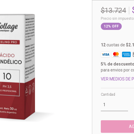
$13.724
Precio sin impuest
12
%
OFF
12
cuotas de
$2.
5% de descuent
para envios por c
VER MEDIOS DE 
Cantidad