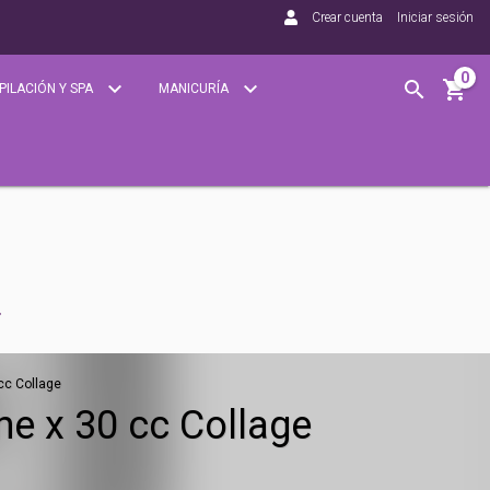
Crear cuenta
Iniciar sesión
0
PILACIÓN Y SPA
MANICURÍA
cc Collage
e x 30 cc Collage