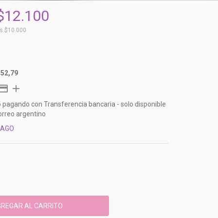
$12.100
os
$10.000
152,79
o
pagando con Transferencia bancaria - solo disponible
orreo argentino
PAGO