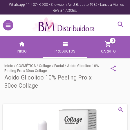
Whatsapp 11 4074-2900 - Showroom Av. J.B. Justo 4935 - Lunes a Viernes
de 9 a 17.30hs.
0
INICIO
PRODUCTOS
CARRITO
Inicio
/
COSMÉTICA
/
Collage
/
Facial
/
Acido Glicolico 10%
Peeling Pro x 30cc Collage
Acido Glicolico 10% Peeling Pro x
30cc Collage