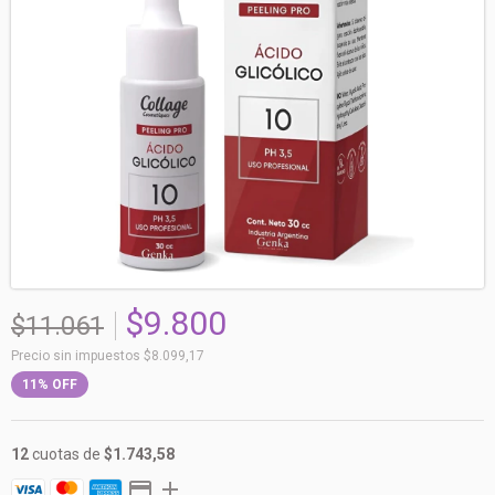
$9.800
$11.061
Precio sin impuestos
$8.099,17
11
%
OFF
12
cuotas de
$1.743,58