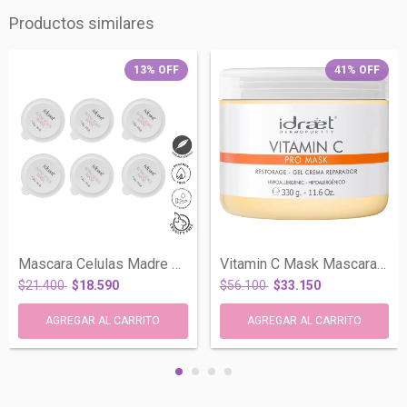
Productos similares
13
%
OFF
41
%
OFF
Mascara Celulas Madre Reparadora Alpine...
Vitamin C Mask Mascara Reparadora Antiox...
$21.400
$18.590
$56.100
$33.150