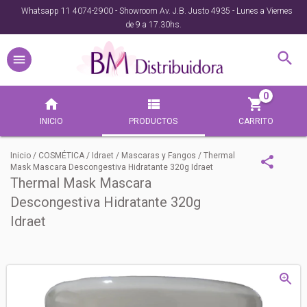
Whatsapp 11 4074-2900 - Showroom Av. J.B. Justo 4935 - Lunes a Viernes
de 9 a 17.30hs.
0
INICIO
PRODUCTOS
CARRITO
Inicio
/
COSMÉTICA
/
Idraet
/
Mascaras y Fangos
/
Thermal
Mask Mascara Descongestiva Hidratante 320g Idraet
Thermal Mask Mascara
Descongestiva Hidratante 320g
Idraet