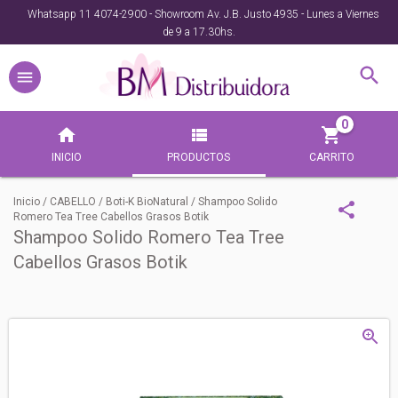
Whatsapp 11 4074-2900 - Showroom Av. J.B. Justo 4935 - Lunes a Viernes
de 9 a 17.30hs.
0
INICIO
PRODUCTOS
CARRITO
Inicio
/
CABELLO
/
Boti-K BioNatural
/
Shampoo Solido
Romero Tea Tree Cabellos Grasos Botik
Shampoo Solido Romero Tea Tree
Cabellos Grasos Botik