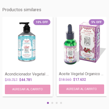
Productos similares
10
%
OFF
5
%
OFF
Aceite Vegetal Organico Facial Corporal...
Acondicionador Vegetal Extra Suave Hidra...
$18.560
$17.632
$49.757
$44.781