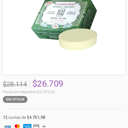
$26.709
$28.114
Precio sin impuestos
$22.073,55
SIN STOCK
12
cuotas de
$4.751,98