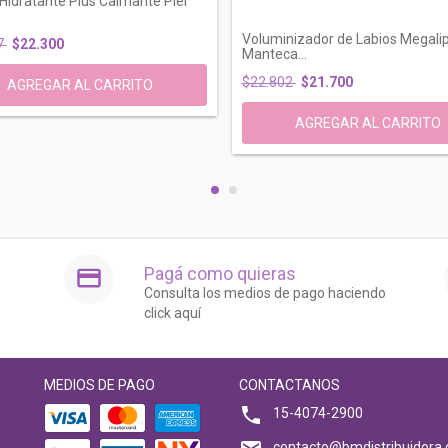
idratante Plus Calmante Piel
Voluminizador de Labios Megali
7
$22.300
Manteca...
$22.802
$21.700
Pagá como quieras
Consulta los medios de pago haciendo
click aquí
MEDIOS DE PAGO
CONTACTANOS
15-4074-2900
contacto@bmdistribuidora.