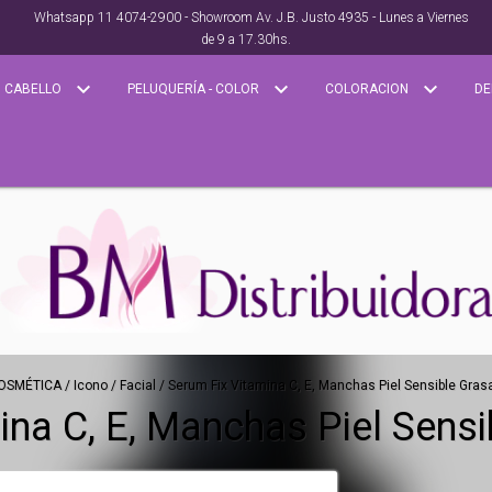
Whatsapp 11 4074-2900 - Showroom Av. J.B. Justo 4935 - Lunes a Viernes
de 9 a 17.30hs.
CABELLO
PELUQUERÍA - COLOR
COLORACION
DE
OSMÉTICA
/
Icono
/
Facial
/
Serum Fix Vitamina C, E, Manchas Piel Sensible Gras
ina C, E, Manchas Piel Sensi