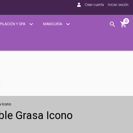
Crear cuenta
Iniciar sesión
0
PILACIÓN Y SPA
MANICURÍA
a Icono
ble Grasa Icono