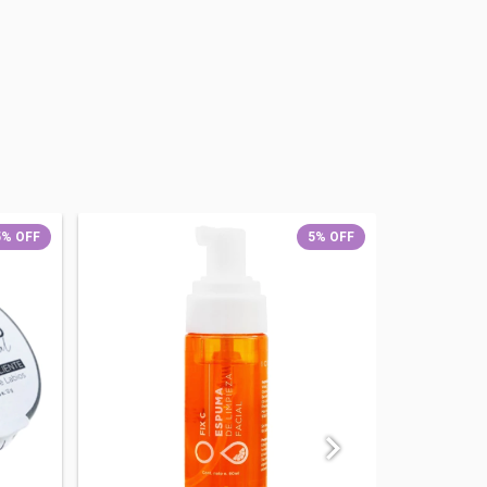
5
%
OFF
5
%
OFF