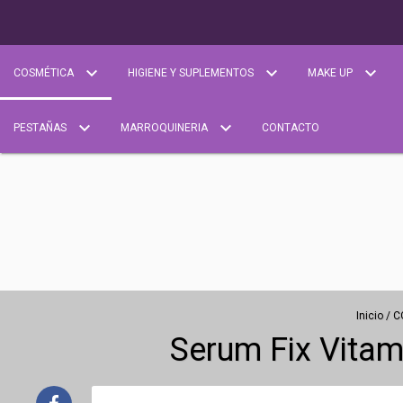
COSMÉTICA
HIGIENE Y SUPLEMENTOS
MAKE UP
PESTAÑAS
MARROQUINERIA
CONTACTO
Inicio
/
C
Serum Fix Vitam