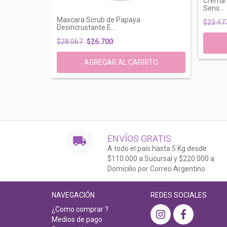
Crema H
Sens...
Lactico
Mascara Scrub de Papaya
$23.47
Desincrustante E...
$28.067
$26.700
ENVÍOS GRATIS
A todo el país hasta 5 Kg desde
$110.000 a Sucursal y $220.000 a
Domicilio por Correo Argentino
NAVEGACIÓN
REDES SOCIALES
¿Como comprar ?
Medios de pago