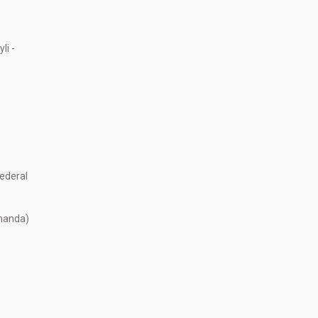
li -
ederal
emanda)