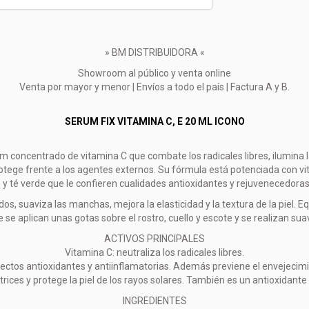
» BM DISTRIBUIDORA «
Showroom al público y venta online
Venta por mayor y menor | Envíos a todo el país | Factura A y B.
SERUM FIX VITAMINA C, E 20 ML ICONO
m concentrado de vitamina C que combate los radicales libres, ilumina la
rotege frente a los agentes externos. Su fórmula está potenciada con v
 y té verde que le confieren cualidades antioxidantes y rejuvenecedora
, suaviza las manchas, mejora la elasticidad y la textura de la piel. Equi
se aplican unas gotas sobre el rostro, cuello y escote y se realizan sua
ACTIVOS PRINCIPALES
Vitamina C: neutraliza los radicales libres.
efectos antioxidantes y antiinflamatorias. Además previene el envejecim
rices y protege la piel de los rayos solares. También es un antioxidante
INGREDIENTES