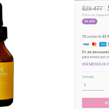
$23.477
Precio sin impuest
5
%
OFF
12
cuotas de
$3.
5% de descuent
para envios por c
VER MEDIOS DE 
Cantidad