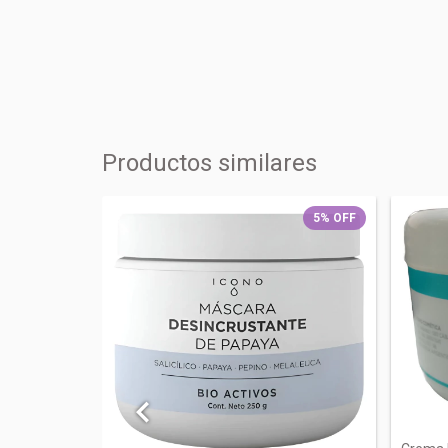
Productos similares
5
%
OFF
5
%
OFF