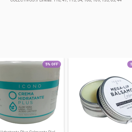
COLECTIVOS // Lineas: 110, 47, 113, 34, 166, 109, 133, 63, 44
5
%
OFF