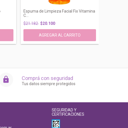
p
Espuma de Limpieza Facial Fix Vitamina
Mascara Hu
C...
Iluminador...
$21.182
$20.100
$27.122
$2
Comprá con seguridad
Tus datos siempre protegidos
SEGURIDAD Y
CERTIFICACIONES
com.ar