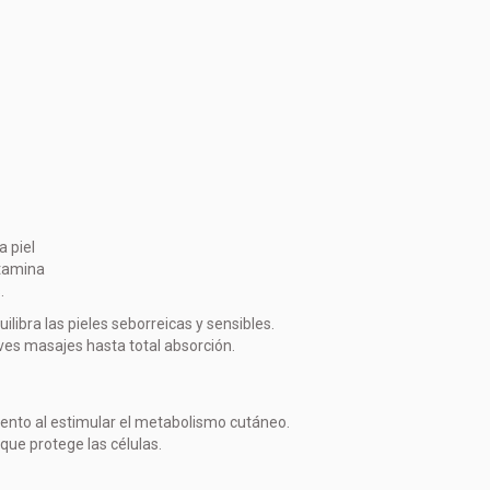
 piel
itamina
s.
libra las pieles seborreicas y sensibles.
ves masajes hasta total absorción.
iento al estimular el metabolismo cutáneo.
 que protege las células.