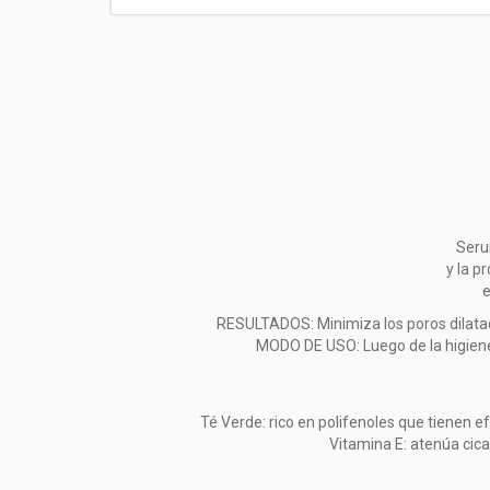
Seru
y la p
e
RESULTADOS: Minimiza los poros dilatados
MODO DE USO: Luego de la higiene 
Té Verde: rico en polifenoles que tienen 
Vitamina E: atenúa cicat