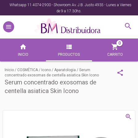
Whatsapp 11 4074-2900 - Showroom Av. J.B. Justo 4935 - Lunes a Viernes
de 9 a 17.30hs.
0
INICIO
PRODUCTOS
CARRITO
Inicio
/
COSMÉTICA
/
Icono
/
Aparatologia
/
Serum
concentrado exosomas de centella asiatica Skin Icono
Serum concentrado exosomas de
centella asiatica Skin Icono