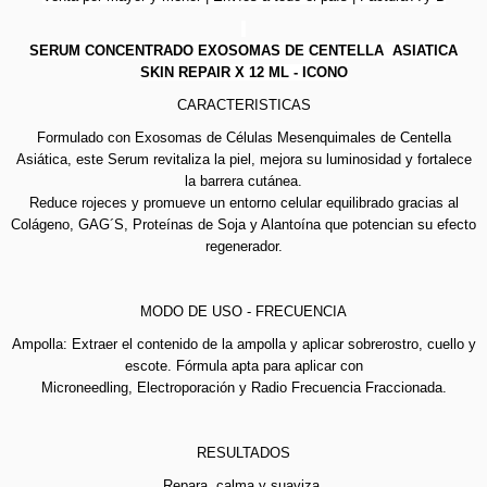
SERUM CONCENTRADO EXOSOMAS DE CENTELLA ASIATICA
SKIN REPAIR X 12 ML - ICONO
CARACTERISTICAS
Formulado con Exosomas de Células Mesenquimales de
Centella
Asiática, este Serum revitaliza la piel, mejora su
luminosidad y fortalece
la barrera cutánea.
Reduce rojeces y promueve un entorno celular equilibrado
gracias al
Colágeno, GAG´S, Proteínas de Soja y Alantoína
que potencian su efecto
regenerador.
MODO DE USO - FRECUENCIA
Ampolla: Extraer el contenido de la ampolla y aplicar sobre
rostro, cuello y
escote. Fórmula apta para aplicar con
Microneedling, Electroporación y Radio Frecuencia
Fraccionada.
RESULTADOS
Repara, calma y suaviza.