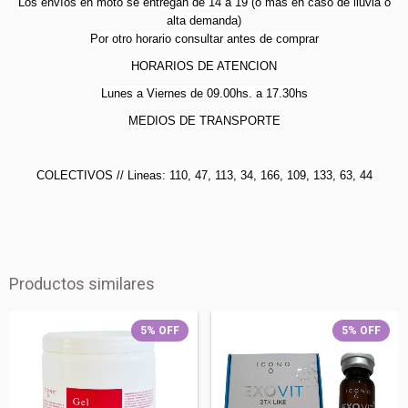
Los envíos en moto se entregan de 14 a 19 (o más en caso de lluvia o
alta demanda)
Por otro horario consultar antes de comprar
HORARIOS DE ATENCION
Lunes a Viernes de 09.00hs. a 17.30hs
MEDIOS DE TRANSPORTE
COLECTIVOS // Lineas: 110, 47, 113, 34, 166, 109, 133, 63, 44
Productos similares
5
%
OFF
5
%
OFF