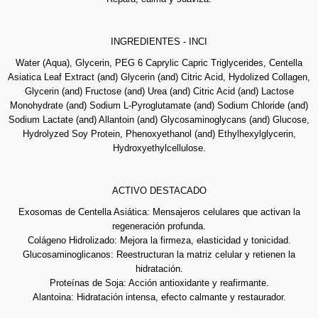
INGREDIENTES - INCI
Water (Aqua), Glycerin, PEG 6 Caprylic Capric Triglycerides,
Centella
Asiatica Leaf Extract (and) Glycerin (and) Citric
Acid, Hydolized Collagen,
Glycerin (and) Fructose (and)
Urea (and) Citric Acid (and) Lactose
Monohydrate (and)
Sodium L-Pyroglutamate (and) Sodium Chloride (and)
Sodium Lactate (and) Allantoin (and) Glycosaminoglycans
(and) Glucose,
Hydrolyzed Soy Protein, Phenoxyethanol
(and) Ethylhexylglycerin,
Hydroxyethylcellulose.
ACTIVO DESTACADO
Exosomas de Centella Asiática: Mensajeros celulares que
activan la
regeneración profunda.
Colágeno Hidrolizado: Mejora la firmeza, elasticidad y
tonicidad.
Glucosaminoglicanos: Reestructuran la matriz celular y
retienen la
hidratación.
Proteínas de Soja: Acción antioxidante y reafirmante.
Alantoina: Hidratación intensa, efecto calmante y
restaurador.