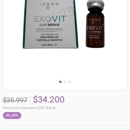
$34.200
$35.997
Precio sin impuestos
$28.264,46
5
%
OFF