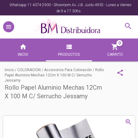
Whatsapp 11 4074-2900 - Showroom Av. J.B. Justo 4935 - Lunes a Viernes
de 9 a 17.30hs.
0
INICIO
PRODUCTOS
CARRITO
Inicio
/
COLORACION
/
Accesorios Para Coloración
/
Rollo
Papel Aluminio Mechas 12Cm X 100 M C/ Serrucho
Jessamy
Rollo Papel Aluminio Mechas 12Cm
X 100 M C/ Serrucho Jessamy