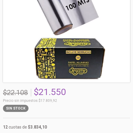
$21.550
$22.108
Precio sin impuestos
$17.809,92
SIN STOCK
12
cuotas de
$3.834,10