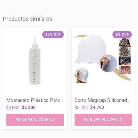
Productos similares
15
%
OFF
8
%
OFF
Mostacero Plástico Para Tintura Coloraci...
Gorro Magicap Siliconado Claritos Mechas...
$3.882
$3.300
$5.200
$4.790