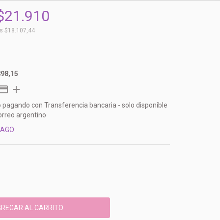
$21.910
os
$18.107,44
898,15
o
pagando con Transferencia bancaria - solo disponible
orreo argentino
PAGO