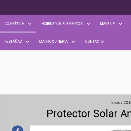
COSMÉTICA
HIGIENE Y SUPLEMENTOS
MAKE UP
PESTAÑAS
MARROQUINERIA
CONTACTO
Inicio
/
COS
Protector Solar A