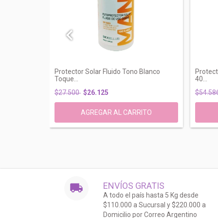
0 fps
Protector Solar Fluido Tono Blanco
Protect
Toque...
40...
$27.500
$26.125
$54.58
ENVÍOS GRATIS
A todo el país hasta 5 Kg desde
$110.000 a Sucursal y $220.000 a
Domicilio por Correo Argentino