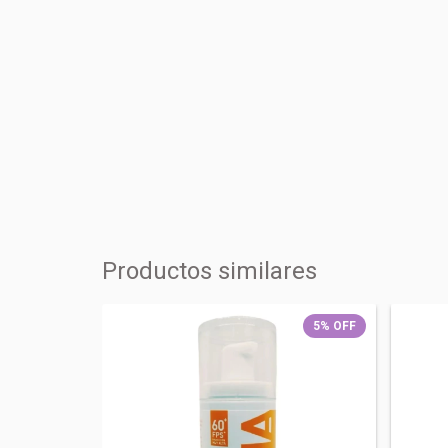
Productos similares
40
%
OFF
5
%
OFF