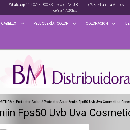
Whatsapp 11 4074-2900 - Showroom Av. J.B. Justo 4935 - Lunes a Viernes
de 9 a 17.30hs.
CABELLO
PELUQUERÍA - COLOR
COLORACION
DE
MÉTICA
/
-Protector Solar-
/
Protector Solar Amiin Fps50 Uvb Uva Cosmetica Corea
miin Fps50 Uvb Uva Cosmeti