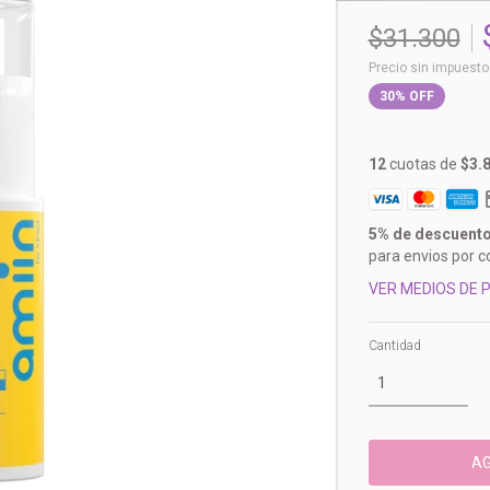
$31.300
Precio sin impuest
30
%
OFF
12
cuotas de
$3.
5% de descuent
para envios por c
VER MEDIOS DE 
Cantidad