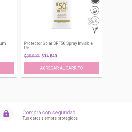
ium
Protector Solar SPF50 Spray Invisible
Protector So
Re...
H...
$35.800
$34.840
$33.000
$2
Comprá con seguridad
Tus datos siempre protegidos