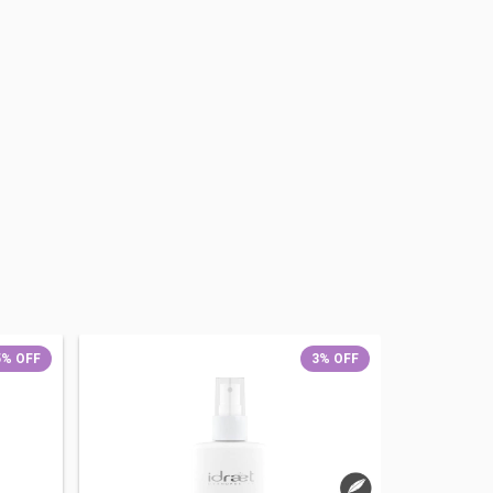
5
%
OFF
3
%
OFF