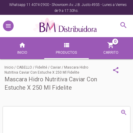
Whatsapp 11 4074-2900 - Showroom Av. J.B. Justo 4935 - Lunes a Viernes
de 9 a 17.30hs.
0
INICIO
PRODUCTOS
CARRITO
Inicio
/
CABELLO
/
Fidelité
/
Caviar
/
Mascara Hidro
Nutritiva Caviar Con Estuche X 250 Ml Fidelite
Mascara Hidro Nutritiva Caviar Con
Estuche X 250 Ml Fidelite