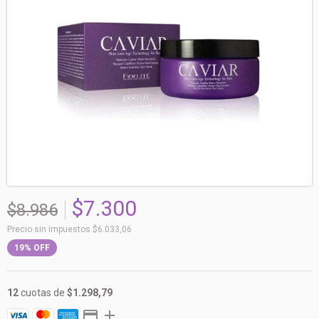
$7.300
$8.986
Precio sin impuestos
$6.033,06
19
%
OFF
12
cuotas de
$1.298,79