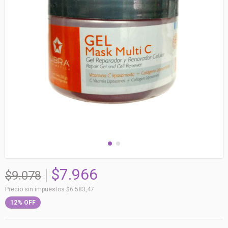
$7.966
$9.078
Precio sin impuestos
$6.583,47
12
%
OFF