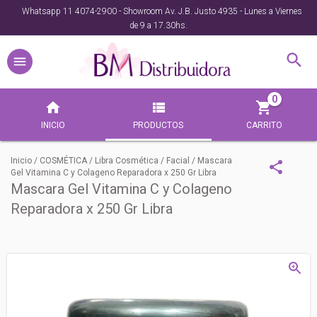
Whatsapp 11 4074-2900 - Showroom Av. J.B. Justo 4935 - Lunes a Viernes
de 9 a 17.30hs.
0
INICIO
PRODUCTOS
CARRITO
Inicio
/
COSMÉTICA
/
Libra Cosmética
/
Facial
/
Mascara
Gel Vitamina C y Colageno Reparadora x 250 Gr Libra
Mascara Gel Vitamina C y Colageno
Reparadora x 250 Gr Libra