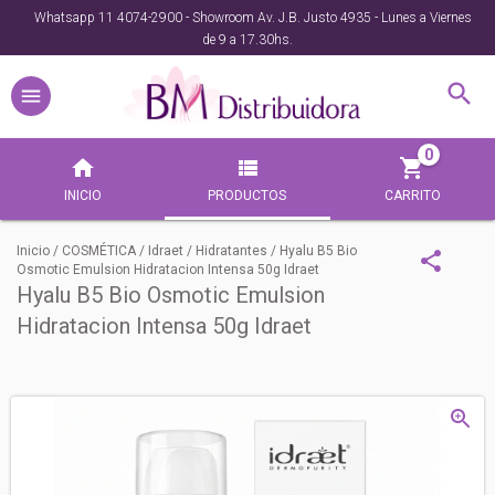
Whatsapp 11 4074-2900 - Showroom Av. J.B. Justo 4935 - Lunes a Viernes
de 9 a 17.30hs.
0
INICIO
PRODUCTOS
CARRITO
Inicio
/
COSMÉTICA
/
Idraet
/
Hidratantes
/
Hyalu B5 Bio
Osmotic Emulsion Hidratacion Intensa 50g Idraet
Hyalu B5 Bio Osmotic Emulsion
Hidratacion Intensa 50g Idraet