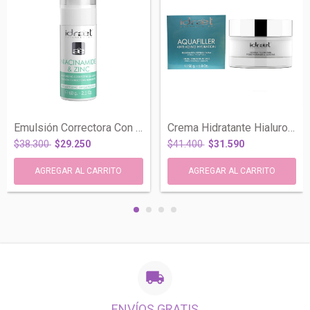
Emulsión Correctora Con Niacinamida Y Zi...
Crema Hidratante Hialuronico Piel Oleosa...
$38.300
$29.250
$41.400
$31.590
ENVÍOS GRATIS