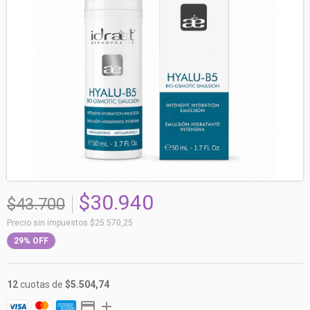
$30.940
$43.700
Precio sin impuestos
$25.570,25
29
%
OFF
12
cuotas de
$5.504,74