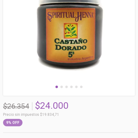
$24.000
$26.354
Precio sin impuestos
$19.834,71
9
%
OFF