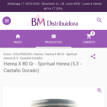
Whatsapp 11 4074-2900 - Showroom Av. J.B. Justo 4935 - Lunes a Viernes
de 9 a 17.30hs.
0
INICIO
PRODUCTOS
CARRITO
Inicio
/
COLORACION
/
Henna
/
Henna X 80 Gr - Spiritual
Henna (5.3 - Castaño Dorado)
Henna X 80 Gr - Spiritual Henna (5.3 -
Castaño Dorado)