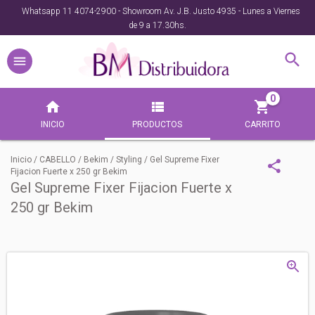
Whatsapp 11 4074-2900 - Showroom Av. J.B. Justo 4935 - Lunes a Viernes
de 9 a 17.30hs.
0
INICIO
PRODUCTOS
CARRITO
Inicio
/
CABELLO
/
Bekim
/
Styling
/
Gel Supreme Fixer
Fijacion Fuerte x 250 gr Bekim
Gel Supreme Fixer Fijacion Fuerte x
250 gr Bekim