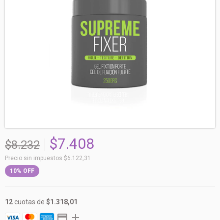
$7.408
$8.232
Precio sin impuestos
$6.122,31
10
%
OFF
12
cuotas de
$1.318,01