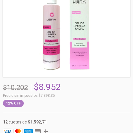
$8.952
$10.202
Precio sin impuestos
$7.398,35
12
%
OFF
12
cuotas de
$1.592,71