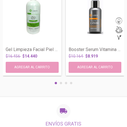
Gel Limpieza Facial Piel Mixta Zinc Hama...
Booster Serum Vitamina C 10% Antioxidant...
$16.456
$14.440
$10.164
$8.919
ENVÍOS GRATIS