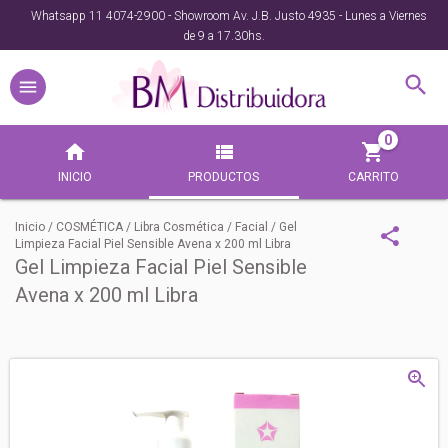
Whatsapp 11 4074-2900 - Showroom Av. J.B. Justo 4935 - Lunes a Viernes
de 9 a 17.30hs.
0
INICIO
PRODUCTOS
CARRITO
Inicio
/
COSMÉTICA
/
Libra Cosmética
/
Facial
/
Gel
Limpieza Facial Piel Sensible Avena x 200 ml Libra
Gel Limpieza Facial Piel Sensible
Avena x 200 ml Libra