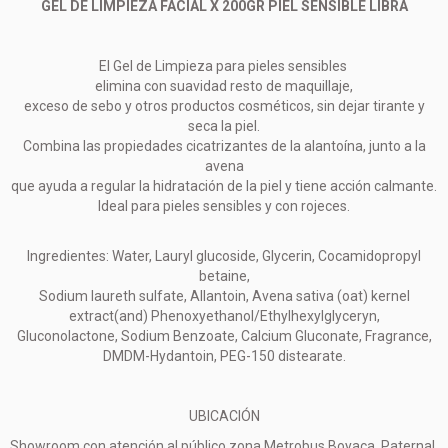
GEL DE LIMPIEZA FACIAL X 200GR PIEL SENSIBLE LIBRA
El Gel de Limpieza para pieles sensibles
elimina con suavidad resto de maquillaje,
exceso de sebo y otros productos cosméticos, sin dejar tirante y
seca la piel.
Combina las propiedades cicatrizantes de la alantoína, junto a la
avena
que ayuda a regular la hidratación de la piel y tiene acción calmante.
Ideal para pieles sensibles y con rojeces.
Ingredientes: Water, Lauryl glucoside, Glycerin, Cocamidopropyl
betaine,
Sodium laureth sulfate, Allantoin, Avena sativa (oat) kernel
extract(and) Phenoxyethanol/Ethylhexylglyceryn,
Gluconolactone, Sodium Benzoate, Calcium Gluconate, Fragrance,
DMDM-Hydantoin, PEG-150 distearate.
UBICACIÓN
Showroom con atención al público zona Metrobus Boyaca, Paternal,