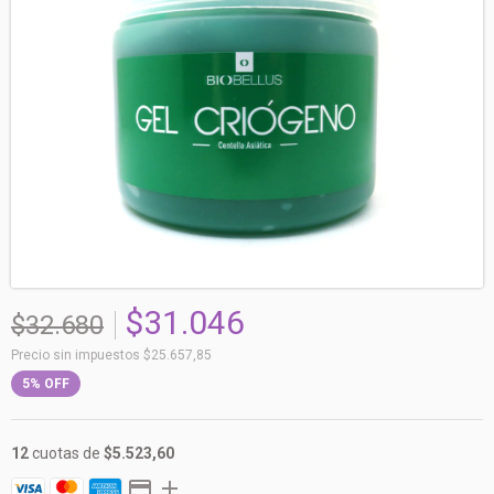
$31.046
$32.680
Precio sin impuestos
$25.657,85
5
%
OFF
12
cuotas de
$5.523,60