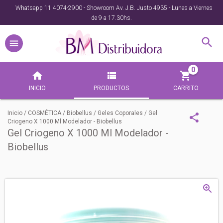
Whatsapp 11 4074-2900 - Showroom Av. J.B. Justo 4935 - Lunes a Viernes
de 9 a 17.30hs.
0
INICIO
PRODUCTOS
CARRITO
Inicio
/
COSMÉTICA
/
Biobellus
/
Geles Coporales
/
Gel
Criogeno X 1000 Ml Modelador - Biobellus
Gel Criogeno X 1000 Ml Modelador -
Biobellus