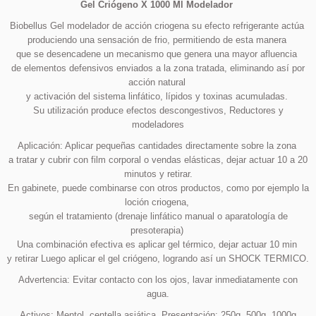
Gel Criógeno X 1000 Ml Modelador
Biobellus Gel modelador de acción criogena su efecto refrigerante actúa
produciendo una sensación de frio, permitiendo de esta manera
que se desencadene un mecanismo que genera una mayor afluencia
de elementos defensivos enviados a la zona tratada, eliminando así por
acción natural
y activación del sistema linfático, lípidos y toxinas acumuladas.
Su utilización produce efectos descongestivos, Reductores y
modeladores
Aplicación: Aplicar pequeñas cantidades directamente sobre la zona
a tratar y cubrir con film corporal o vendas elásticas, dejar actuar 10 a 20
minutos y retirar.
En gabinete, puede combinarse con otros productos, como por ejemplo la
loción criogena,
según el tratamiento (drenaje linfático manual o aparatología de
presoterapia)
Una combinación efectiva es aplicar gel térmico, dejar actuar 10 min
y retirar Luego aplicar el gel criógeno, logrando así un SHOCK TERMICO.
Advertencia: Evitar contacto con los ojos, lavar inmediatamente con
agua.
Activos: Mentol, centella asiática, Presentación: 250g, 500g, 1000g