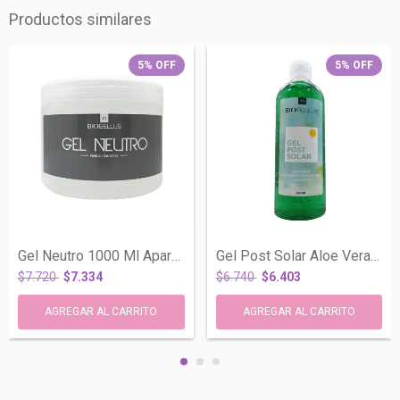
Productos similares
5
%
OFF
5
%
OFF
Gel Neutro 1000 Ml Aparatologia Cosmetic...
Gel Post Solar Aloe Vera Caléndula X 290...
$7.720
$7.334
$6.740
$6.403