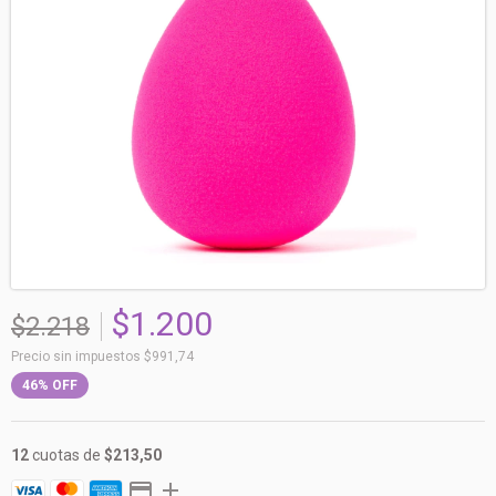
$1.200
$2.218
Precio sin impuestos
$991,74
46
%
OFF
12
cuotas de
$213,50