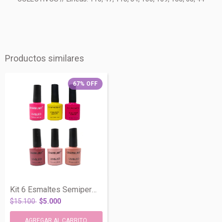
Productos similares
67
%
OFF
Kit 6 Esmaltes Semipermanente Uv Led Col...
$15.100
$5.000