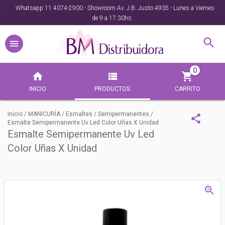
Whatsapp 11 4074-2900 - Showroom Av. J.B. Justo 4935 - Lunes a Viernes
de 9 a 17.30hs.
0
INICIO
PRODUCTOS
CARRITO
Inicio
/
MANICURÍA
/
Esmaltes
/
Semipermanentes
/
Esmalte Semipermanente Uv Led Color Uñas X Unidad
Esmalte Semipermanente Uv Led
Color Uñas X Unidad