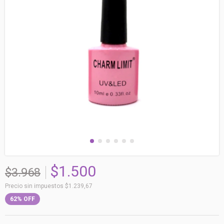
$1.500
$3.968
Precio sin impuestos
$1.239,67
62
%
OFF