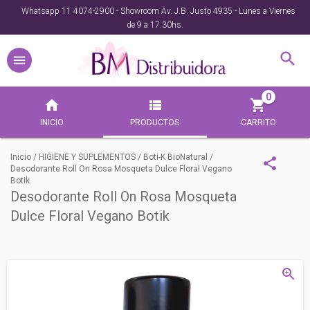
Whatsapp 11 4074-2900 - Showroom Av. J.B. Justo 4935 - Lunes a Viernes
de 9 a 17.30hs.
0
INICIO
PRODUCTOS
CARRITO
Inicio
/
HIGIENE Y SUPLEMENTOS
/
Boti-K BioNatural
/
Desodorante Roll On Rosa Mosqueta Dulce Floral Vegano
Botik
Desodorante Roll On Rosa Mosqueta
Dulce Floral Vegano Botik