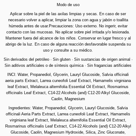
Modo de uso
Aplicar sobre la piel de las axilas limpias y secas. En caso de ser
necesario volver a aplicar, limpiar la zona con agua y jabón o toallita
húmeda antes de usar.Precauciones: Uso externo. No ingerir, evitar
contacto con las mucosas. No aplicar sobre piel irritada y/o lesionada.
Mantener fuera del alcance de los niños. Conservar en lugar fresco y al
abrigo de la luz. En caso de alguna reacción desfavorable suspenda su
uso y consulte a su médico.
Sin derivados del petróleo · Sin gluten · Sin sustancias de origen animal ·
Sin aditivos artificiales o de síntesis química · Sin fragancias artificiales
INCI: Water, Propanediol, Glycerin, Lauryl Glucoside, Salvia officinali
aeria parts Extract, Larrea cuneofoli Leaf Extract, Hamamelis virginiana
leaf Extract, Melaleuca alternifolia Essential Oil Extract, Rosmarinus
officinalis Leaf Extract, C14-22 Alcohols (and) C12-20 Alkyl Glucoside,
Caolin, Magnesium
Ingredientes: Water, Propanediol, Glycerin, Lauryl Glucoside, Salvia
officinali Aeria Parts Extract, Larrea cuneofoli Leaf Extract, Hamamelis
virginiana leaf Extract, Melaleuca alternifolia Essential Oil Extract,
Rosmarinus officinalis Leaf Extract, C14-22 Alcohols (and) C12-20 Alkyl
Glucoside, Caolin, Magnesium Hydroxide, Silica, Zinc Gluconate,