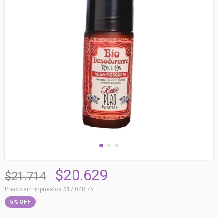
$20.629
$21.714
Precio sin impuestos
$17.048,76
5
%
OFF