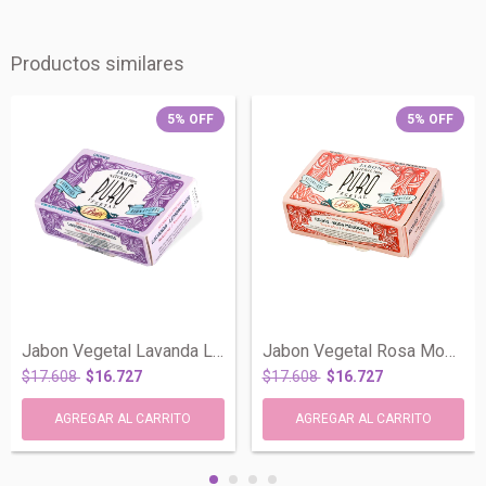
Productos similares
5
%
OFF
5
%
OFF
Jabon Vegetal Lavanda Lemongrass Relajan...
Jabon Vegetal Rosa Mosqueta Reparador An...
$17.608
$16.727
$17.608
$16.727