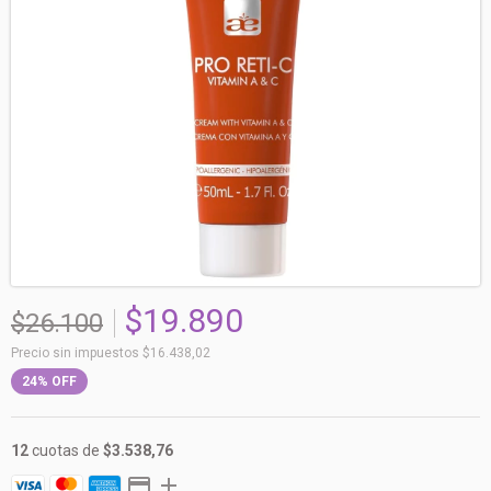
$19.890
$26.100
Precio sin impuestos
$16.438,02
24
%
OFF
12
cuotas de
$3.538,76