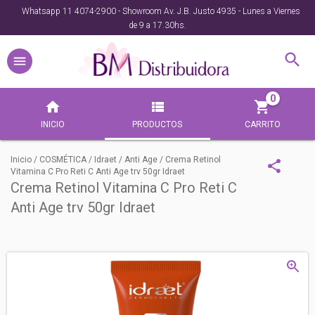
Whatsapp 11 4074-2900 - Showroom Av. J.B. Justo 4935 - Lunes a Viernes
de 9 a 17.30hs.
0
INICIO
PRODUCTOS
CARRITO
Inicio
/
COSMÉTICA
/
Idraet
/
Anti Age
/
Crema Retinol
Vitamina C Pro Reti C Anti Age trv 50gr Idraet
Crema Retinol Vitamina C Pro Reti C
Anti Age trv 50gr Idraet