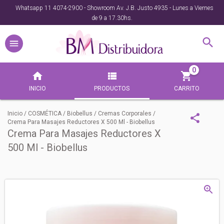
Whatsapp 11 4074-2900 - Showroom Av. J.B. Justo 4935 - Lunes a Viernes
de 9 a 17.30hs.
0
INICIO
PRODUCTOS
CARRITO
Inicio
/
COSMÉTICA
/
Biobellus
/
Cremas Corporales
/
Crema Para Masajes Reductores X 500 Ml - Biobellus
Crema Para Masajes Reductores X
500 Ml - Biobellus