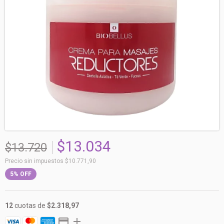
$13.034
$13.720
Precio sin impuestos
$10.771,90
5
%
OFF
12
cuotas de
$2.318,97