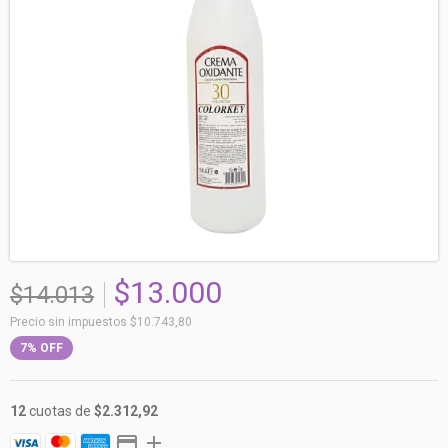
$13.000
$14.013
Precio sin impuestos
$10.743,80
7
%
OFF
12
cuotas de
$2.312,92