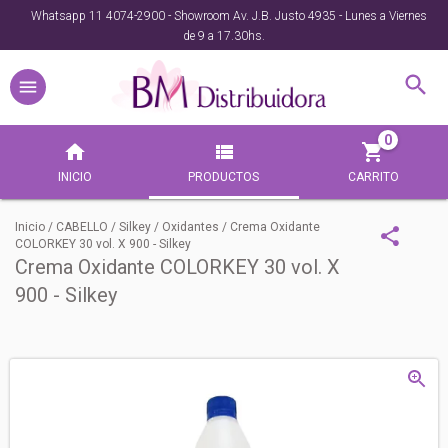
Whatsapp 11 4074-2900 - Showroom Av. J.B. Justo 4935 - Lunes a Viernes
de 9 a 17.30hs.
0
INICIO
PRODUCTOS
CARRITO
Inicio
/
CABELLO
/
Silkey
/
Oxidantes
/
Crema Oxidante
COLORKEY 30 vol. X 900 - Silkey
Crema Oxidante COLORKEY 30 vol. X
900 - Silkey