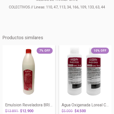
COLECTIVOS // Lineas: 110, 47, 113, 34, 166, 109, 133, 63, 44
Productos similares
7
%
OFF
10
%
OFF
Emulsion Reveladora BRILLANSILK x 900 -...
Agua Oxigenada Loreal Crema Oxidante 20V...
$13.891
$12.900
$5.000
$4.500