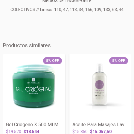
MEDIOS DE TRANSPORTE
COLECTIVOS // Lineas: 110, 47, 113, 34, 166, 109, 133, 63, 44
Productos similares
5
%
OFF
5
%
OFF
Gel Criogeno X 500 Ml Modelador - Biobel...
Aceite Para Masajes Lavanda X 500 Ml - B...
$19.520
$18.544
$15.850
$15.057,50