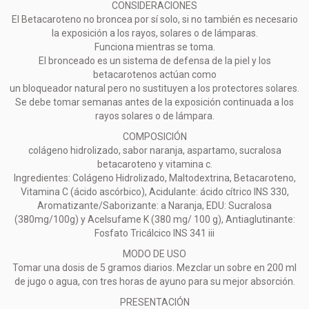
CONSIDERACIONES
El Betacaroteno no broncea por sí solo, si no también es necesario
la exposición a los rayos, solares o de lámparas.
Funciona mientras se toma.
El bronceado es un sistema de defensa de la piel y los
betacarotenos actúan como
un bloqueador natural pero no sustituyen a los protectores solares.
Se debe tomar semanas antes de la exposición continuada a los
rayos solares o de lámpara.
COMPOSICIÓN
colágeno hidrolizado, sabor naranja, aspartamo, sucralosa
betacaroteno y vitamina c.
Ingredientes: Colágeno Hidrolizado, Maltodextrina, Betacaroteno,
Vitamina C (ácido ascórbico), Acidulante: ácido cítrico INS 330,
Aromatizante/Saborizante: a Naranja, EDU: Sucralosa
(380mg/100g) y Acelsufame K (380 mg/ 100 g), Antiaglutinante:
Fosfato Tricálcico INS 341 iii
MODO DE USO
Tomar una dosis de 5 gramos diarios. Mezclar un sobre en 200 ml
de jugo o agua, con tres horas de ayuno para su mejor absorción.
PRESENTACIÓN