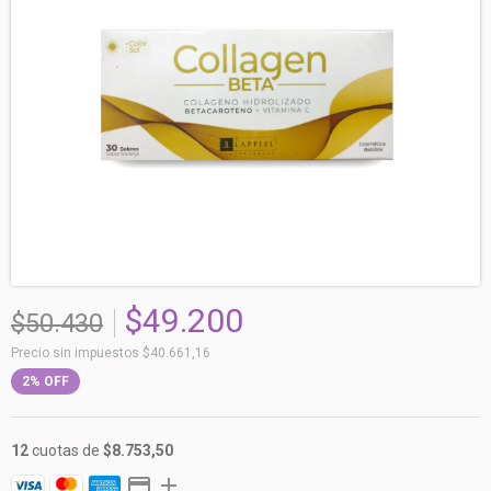
$49.200
$50.430
Precio sin impuestos
$40.661,16
2
%
OFF
12
cuotas de
$8.753,50