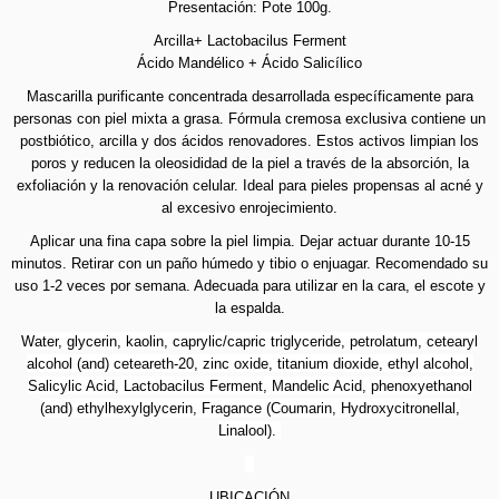
Presentación: Pote 100g.
Arcilla+ Lactobacilus Ferment
Ácido Mandélico + Ácido Salicílico
Mascarilla purificante concentrada desarrollada específicamente para
personas con piel mixta a grasa. Fórmula cremosa exclusiva contiene un
postbiótico, arcilla y dos ácidos renovadores. Estos activos limpian los
poros y reducen la oleosididad de la piel a través de la absorción, la
exfoliación y la renovación celular. Ideal para pieles propensas al acné y
al excesivo enrojecimiento.
Aplicar una fina capa sobre la piel limpia. Dejar actuar durante 10-15
minutos. Retirar con un paño húmedo y tibio o enjuagar. Recomendado su
uso 1-2 veces por semana. Adecuada para utilizar en la cara, el escote y
la espalda.
Water, glycerin, kaolin, caprylic/capric triglyceride, petrolatum, cetearyl
alcohol (and) ceteareth-20, zinc oxide, titanium dioxide, ethyl alcohol,
Salicylic Acid, Lactobacilus Ferment, Mandelic Acid, phenoxyethanol
(and) ethylhexylglycerin, Fragance (Coumarin, Hydroxycitronellal,
Linalool).
UBICACIÓN