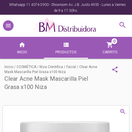
Whatsapp 11 4074-2900 - Showroom Av. J.B. Justo 4935 - Lunes a Viernes
de 9 a 17.30hs.
0
INICIO
PRODUCTOS
CARRITO
Inicio
/
COSMÉTICA
/
Niza Cientifica
/
Facial
/
Clear Acne
Mask Mascarilla Piel Grasa x100 Niza
Clear Acne Mask Mascarilla Piel
Grasa x100 Niza