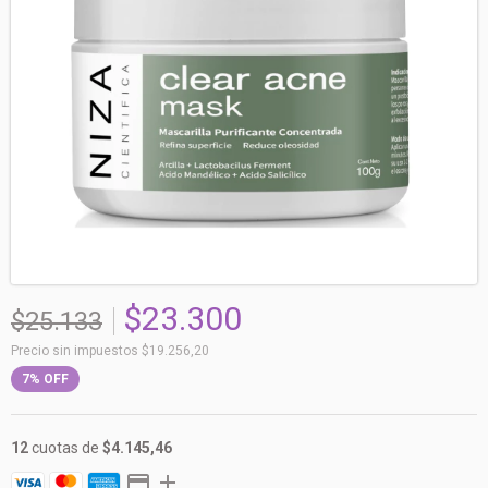
$23.300
$25.133
Precio sin impuestos
$19.256,20
7
%
OFF
12
cuotas de
$4.145,46