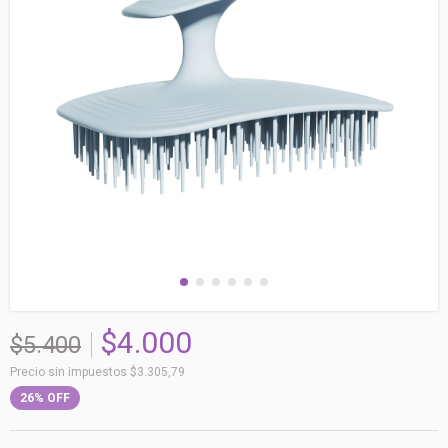
$4.000
$5.400
Precio sin impuestos
$3.305,79
26
%
OFF