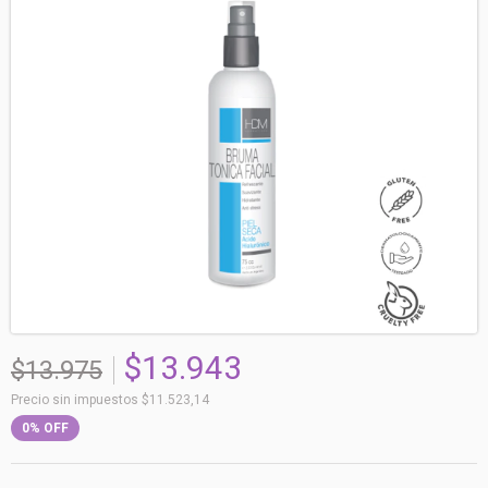
$13.943
$13.975
Precio sin impuestos
$11.523,14
0
%
OFF