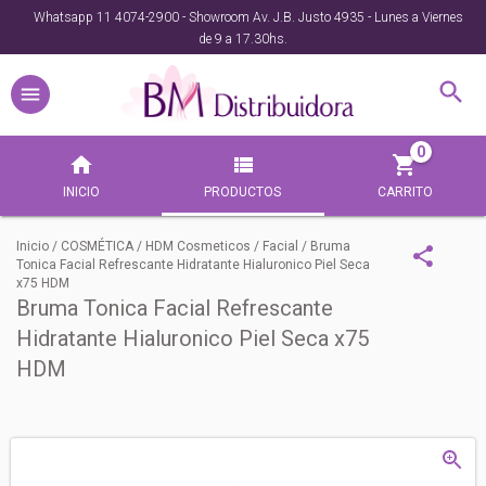
Whatsapp 11 4074-2900 - Showroom Av. J.B. Justo 4935 - Lunes a Viernes
de 9 a 17.30hs.
0
INICIO
PRODUCTOS
CARRITO
Inicio
/
COSMÉTICA
/
HDM Cosmeticos
/
Facial
/
Bruma
Tonica Facial Refrescante Hidratante Hialuronico Piel Seca
x75 HDM
Bruma Tonica Facial Refrescante
Hidratante Hialuronico Piel Seca x75
HDM