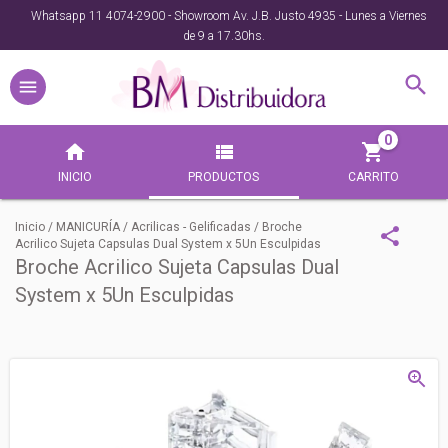
Whatsapp 11 4074-2900 - Showroom Av. J.B. Justo 4935 - Lunes a Viernes
de 9 a 17.30hs.
0
INICIO
PRODUCTOS
CARRITO
Inicio
/
MANICURÍA
/
Acrilicas - Gelificadas
/
Broche
Acrilico Sujeta Capsulas Dual System x 5Un Esculpidas
Broche Acrilico Sujeta Capsulas Dual
System x 5Un Esculpidas