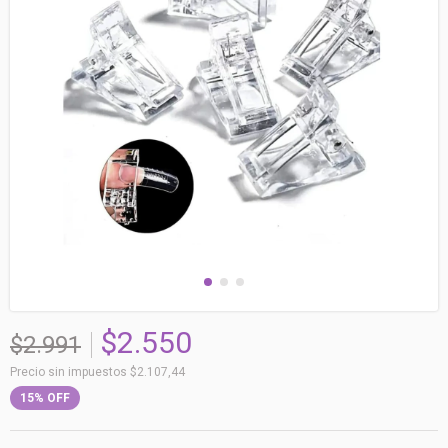
$2.550
$2.991
Precio sin impuestos
$2.107,44
15
%
OFF