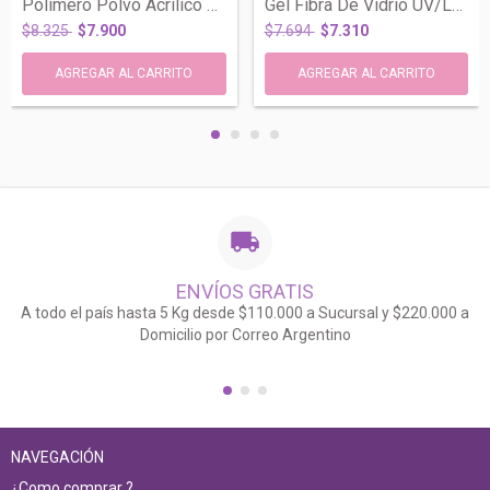
Polimero Polvo Acrilico Blanco 30 gr Esc...
Gel Fibra De Vidrio UV/LED #04 Rosa Escu...
$8.325
$7.900
$7.694
$7.310
ENVÍOS GRATIS
A todo el país hasta 5 Kg desde $110.000 a Sucursal y $220.000 a
Domicilio por Correo Argentino
NAVEGACIÓN
¿Como comprar ?