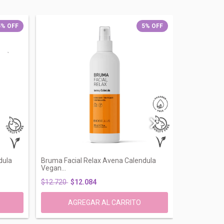
5
%
OFF
5
%
OFF
dula
Bruma Facial Relax Avena Calendula
Bruma Facia
Vegan...
Vega...
$12.720
$12.084
$10.500
$9