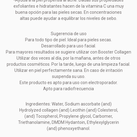
-Ayuda a la piel propensa al acné. Dadas sus propiedades
exfoliantes e hidratantes hacen de la vitamina C una muy
buena opción para las pieles secas. En concentraciones
altas puede ayudar a equilibrar los niveles de sebo.
Sugerencia de uso
Para todo tipo de piel. Ideal para pieles secas.
Desarrollado para uso facial.
Para mayores resultados se sugiere utilizar con Booster Collagen
Utilizar dos veces al día, por la mañana, antes de otros
productos cosméticos. Por la tarde, luego de una limpieza facial.
Utilizar en piel perfectamente sana. En caso de irritación
suspenda su uso.
Este producto es apto para uso con electroporador.
Apto para radiofrecuencia
Ingredientes: Water, Sodium ascorbate (and)
Hydrolyzed collagen (and) Lecithin (and) Colesterol,
(and) Tocopherol, Propylene glycol, Carbomer,
Triethanolamine, DMDM Hydantoin, Ethylexylglycerin
(and) phenoxyethanol.