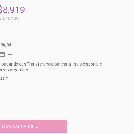
$8.919
os
$7.371,07
586,84
o
pagando con Transferencia bancaria - solo disponible
orreo argentino
PAGO