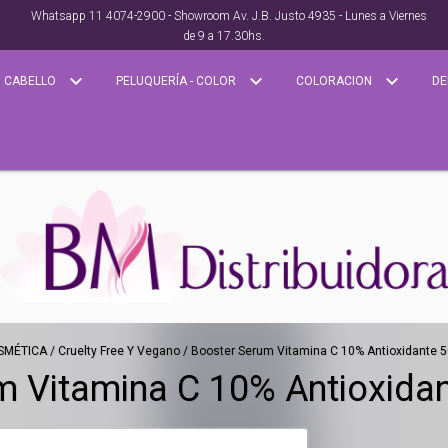
Whatsapp 11 4074-2900 - Showroom Av. J.B. Justo 4935 - Lunes a Viernes
de 9 a 17.30hs.
CABELLO
PELUQUERÍA - COLOR
COLORACION
DE
SMÉTICA
/
Cruelty Free Y Vegano
/
Booster Serum Vitamina C 10% Antioxidante 50
 Vitamina C 10% Antioxidan