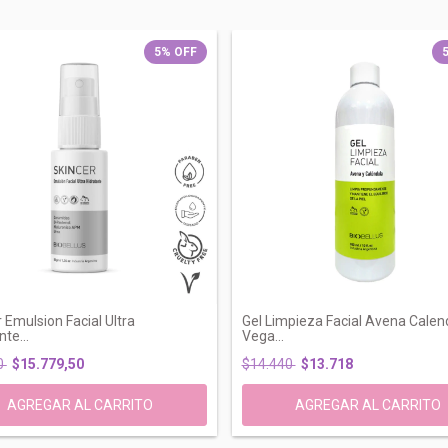
5
%
OFF
 Emulsion Facial Ultra
Gel Limpieza Facial Avena Calen
te...
Vega...
0
$15.779,50
$14.440
$13.718