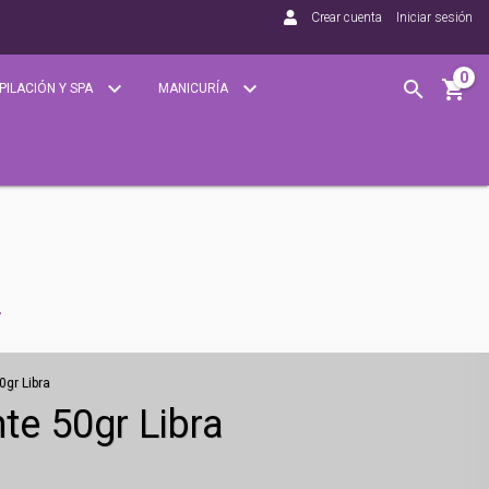
Crear cuenta
Iniciar sesión
0
PILACIÓN Y SPA
MANICURÍA
gr Libra
te 50gr Libra