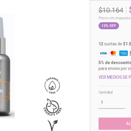
$10.164
Precio sin impuest
12
%
OFF
12
cuotas de
$1.
5% de descuent
para envios por c
VER MEDIOS DE 
Cantidad