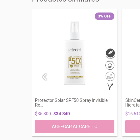
4
%
OFF
3
%
OFF
na Apta
Protector Solar SPF50 Spray Invisible
SkinCer
Re...
Hidratan
$35.800
$34.840
$16.61