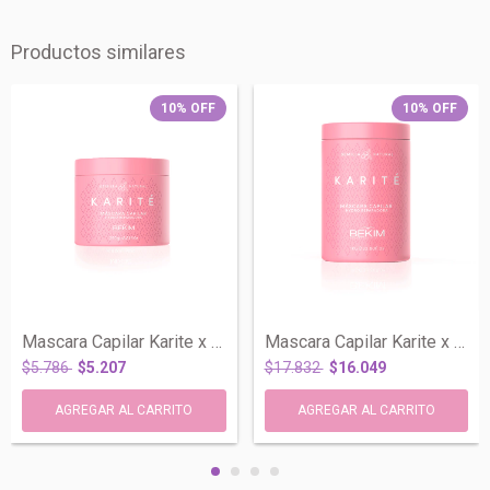
Productos similares
10
%
OFF
10
%
OFF
Mascara Capilar Karite x 250gr Reparacio...
Mascara Capilar Karite x 1kg Reparacion...
$5.786
$5.207
$17.832
$16.049