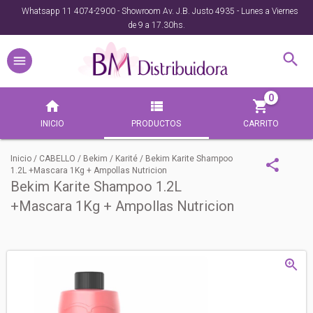
Whatsapp 11 4074-2900 - Showroom Av. J.B. Justo 4935 - Lunes a Viernes
de 9 a 17.30hs.
0
INICIO
PRODUCTOS
CARRITO
Inicio
/
CABELLO
/
Bekim
/
Karité
/
Bekim Karite Shampoo
1.2L +Mascara 1Kg + Ampollas Nutricion
Bekim Karite Shampoo 1.2L
+Mascara 1Kg + Ampollas Nutricion