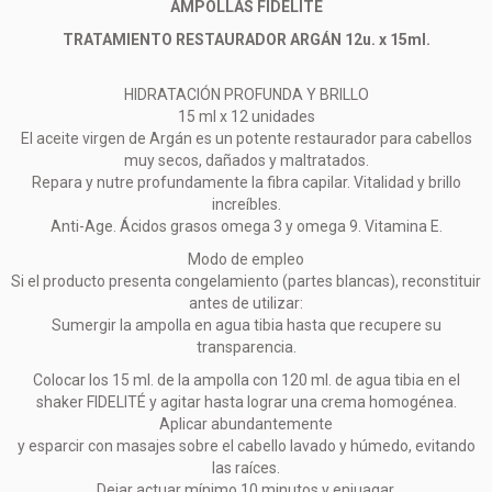
AMPOLLAS FIDELITE
TRATAMIENTO RESTAURADOR ARGÁN 12u. x 15ml.
HIDRATACIÓN PROFUNDA Y BRILLO
15 ml x 12 unidades
El aceite virgen de Argán es un potente restaurador para cabellos
muy secos, dañados y maltratados.
Repara y nutre profundamente la fibra capilar. Vitalidad y brillo
increíbles.
Anti-Age. Ácidos grasos omega 3 y omega 9. Vitamina E.
Modo de empleo
Si el producto presenta congelamiento (partes blancas), reconstituir
antes de utilizar:
Sumergir la ampolla en agua tibia hasta que recupere su
transparencia.
Colocar los 15 ml. de la ampolla con 120 ml. de agua tibia en el
shaker FIDELITÉ y agitar hasta lograr una crema homogénea.
Aplicar abundantemente
y esparcir con masajes sobre el cabello lavado y húmedo, evitando
las raíces.
Dejar actuar mínimo 10 minutos y enjuagar.