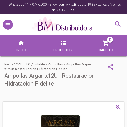
Whatsapp 11 4074-2900 - Showroom Av. J.B. Justo 4935 - Lunes a Viernes
de 9 a 17.30hs.
0
INICIO
PRODUCTOS
CARRITO
Inicio
/
CABELLO
/
Fidelité
/
Ampollas
/
Ampollas Argan
x12Un Restauracion Hidratacion Fidelite
Ampollas Argan x12Un Restauracion
Hidratacion Fidelite