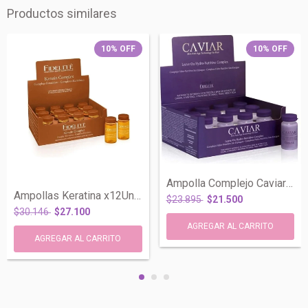
Productos similares
10
%
OFF
10
%
OFF
Ampolla Complejo Caviar Hidro-nutritivo...
Ampollas Keratina x12Un Reestructurante...
$23.895
$21.500
$30.146
$27.100