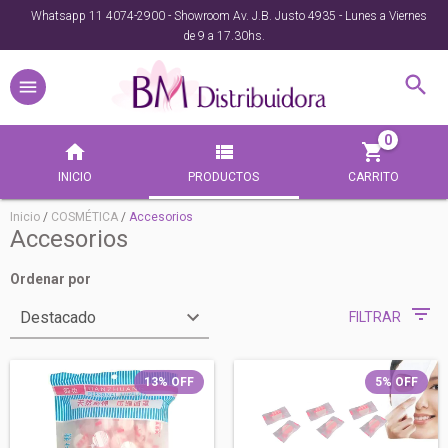
Whatsapp 11 4074-2900 - Showroom Av. J.B. Justo 4935 - Lunes a Viernes
de 9 a 17.30hs.
0
INICIO
PRODUCTOS
CARRITO
Inicio
/
COSMÉTICA
/
Accesorios
Accesorios
Ordenar por
FILTRAR
13
%
OFF
5
%
OFF