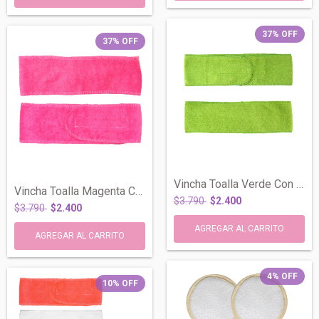
37
%
OFF
37
%
OFF
Vincha Toalla Verde Con Abrojo 8cm Make...
Vincha Toalla Magenta Con Abrojo 7cm Mak...
$3.790
$2.400
$3.790
$2.400
4
%
OFF
10
%
OFF