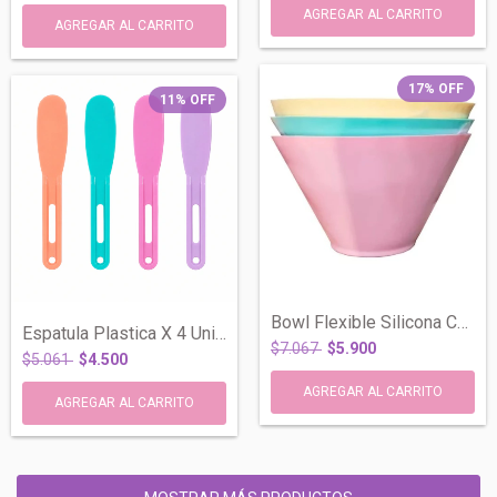
17
%
OFF
11
%
OFF
Bowl Flexible Silicona Chico Cosmetologi...
Espatula Plastica X 4 Unidades Cosmetolo...
$7.067
$5.900
$5.061
$4.500