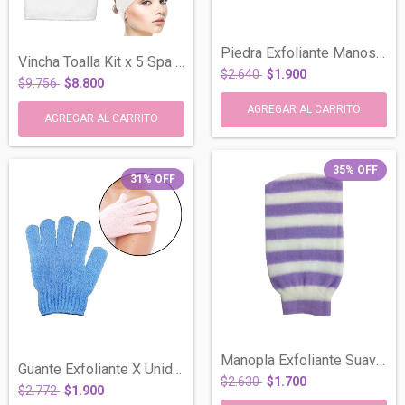
Piedra Exfoliante Manos Pies Pelos Encar...
Vincha Toalla Kit x 5 Spa Make Up Cosmet...
$2.640
$1.900
$9.756
$8.800
35
%
OFF
31
%
OFF
Manopla Exfoliante Suave Masajes Ducha B...
Guante Exfoliante X Unidad Manopla Cuerp...
$2.630
$1.700
$2.772
$1.900