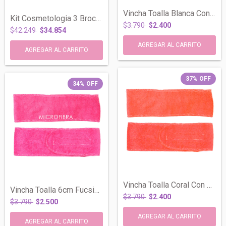
Vincha Toalla Blanca Con Abrojo 8cm Spa...
Kit Cosmetologia 3 Brochas + Bowl+ Espat...
$3.790
$2.400
$42.249
$34.854
37
%
OFF
34
%
OFF
Vincha Toalla Coral Con Abrojo 8cm Spa M...
Vincha Toalla 6cm Fucsia Abrojo Cosmetol...
$3.790
$2.400
$3.790
$2.500