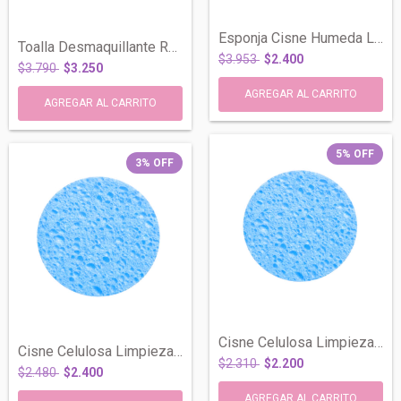
Esponja Cisne Humeda Limpieza Facial Mak...
Toalla Desmaquillante Reutilizable Limpi...
$3.953
$2.400
$3.790
$3.250
5
%
OFF
3
%
OFF
Cisne Celulosa Limpieza Facial Maquillaj...
Cisne Celulosa Limpieza Facial Maquillaj...
$2.310
$2.200
$2.480
$2.400