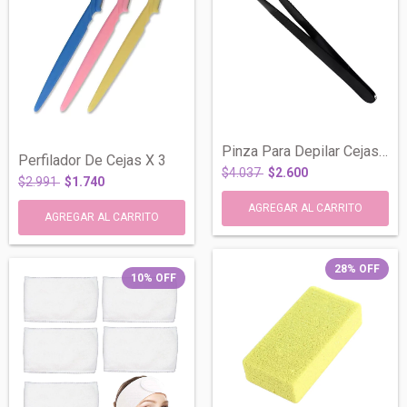
Pinza Para Depilar Cejas Negra x Unidad...
Perfilador De Cejas X 3
$4.037
$2.600
$2.991
$1.740
28
%
OFF
10
%
OFF