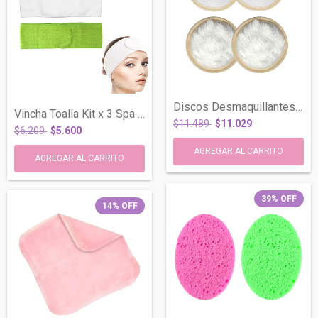
Discos Desmaquillantes Pads Extra Suave...
Vincha Toalla Kit x 3 Spa Make Up Cosmet...
$11.489
$11.029
$6.209
$5.600
39
%
OFF
14
%
OFF