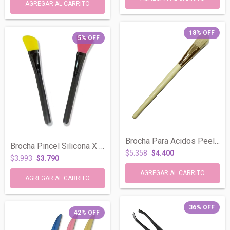
18
%
OFF
5
%
OFF
Brocha Para Acidos Peeling y Mascarillas...
Brocha Pincel Silicona X Unidad Make Up...
$5.358
$4.400
$3.993
$3.790
36
%
OFF
42
%
OFF