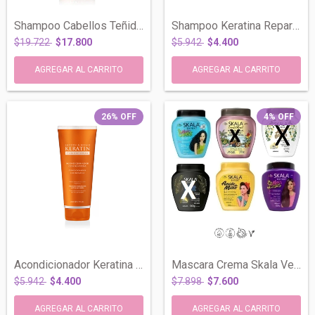
Shampoo Cabellos Teñidos Caviar X 900 Ml...
Shampoo Keratina Reparador Anti Frizz x2...
$19.722
$17.800
$5.942
$4.400
26
%
OFF
4
%
OFF
Acondicionador Keratina Reparador Anti F...
Mascara Crema Skala Vegana Apta Curly Gi...
$5.942
$4.400
$7.898
$7.600