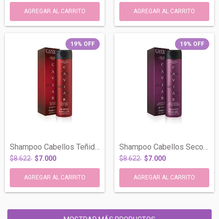
19
%
OFF
19
%
OFF
Shampoo Cabellos Teñidos Caviar X 260 Ml...
Shampoo Cabellos Secos Y Castigados Cavi...
$8.622
$7.000
$8.622
$7.000