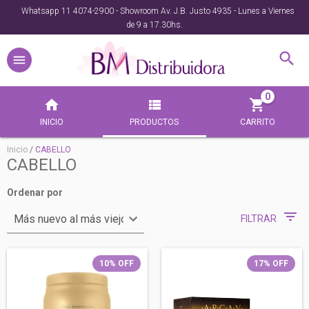
Whatsapp 11 4074-2900 - Showroom Av. J.B. Justo 4935 - Lunes a Viernes
de 9 a 17.30hs.
0
INICIO
PRODUCTOS
CARRITO
Inicio
/
CABELLO
CABELLO
Ordenar por
FILTRAR
10
%
OFF
17
%
OFF