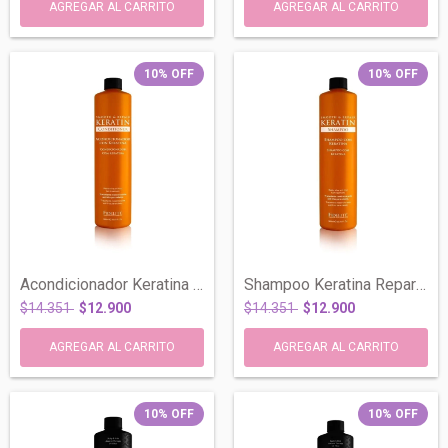
10
%
OFF
10
%
OFF
Acondicionador Keratina Reparador Anti F...
Shampoo Keratina Reparador Anti Frizz X...
$14.351
$12.900
$14.351
$12.900
10
%
OFF
10
%
OFF