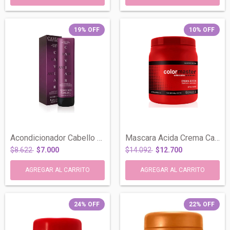
19
%
OFF
10
%
OFF
Acondicionador Cabello Seco Dañado Cavia...
Mascara Acida Crema Capilar Color Master...
$8.622
$7.000
$14.092
$12.700
24
%
OFF
22
%
OFF