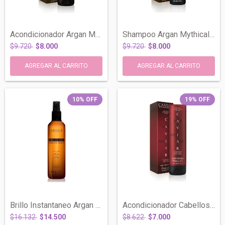
Acondicionador Argan Mythical Todo Tipo...
Shampoo Argan Mythical Todo Tipo Cabello...
$9.720
$8.000
$9.720
$8.000
10
%
OFF
19
%
OFF
Brillo Instantaneo Argan Oil Shine Mist...
Acondicionador Cabellos Teñidos Caviar X...
$16.132
$14.500
$8.622
$7.000