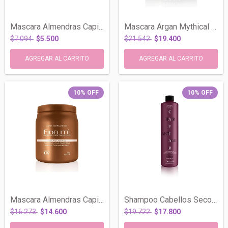
Mascara Almendras Capilar Hidratacion X...
Mascara Argan Mythical Capilar Todo Tipo...
$7.094
$5.500
$21.542
$19.400
10
%
OFF
10
%
OFF
Mascara Almendras Capilar Hidratacion X...
Shampoo Cabellos Secos Y Castigados Cavi...
$16.273
$14.600
$19.722
$17.800