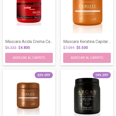
Mascara Acida Crema Capilar Color Master...
Mascara Keratina Capilar Reparacion X 27...
$6.333
$4.800
$7.094
$5.500
22
%
OFF
10
%
OFF