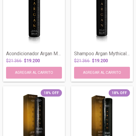
Acondicionador Argan Mythical Todo Tipo...
Shampoo Argan Mythical Todo Tipo Cabello...
$21.366
$19.200
$21.366
$19.200
18
%
OFF
18
%
OFF